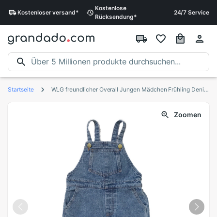
Kostenlose
Kostenloser
versand
*
24/7 Service
Rücksendung
*
Startseite
WLG freundlicher Overall Jungen Mädchen Frühling Denim Blau Insgesamt Baby lässig Tasche Kleidung für 1-7 Jahre
Zoomen