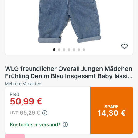
WLG freundlicher Overall Jungen Mädchen
Frühling Denim Blau Insgesamt Baby lässig
Tasche Kleidung für 1-7 Jahre
Mehrere Varianten
Preis
50,99 €
SPARE
14,30 €
65,29 €
UVP:
Kostenloser versand
*