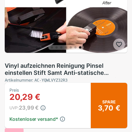
Vinyl aufzeichnen Reinigung Pinsel
einstellen Stift Samt Anti-statische
Reiniger Bausatz 2 in 1 Elektrische Musical
Artikelnummer:
AC-YQWLVYZ32R3
Instrument
Preis
20,29 €
SPARE
3,70 €
23,99 €
UVP:
Kostenloser versand
*