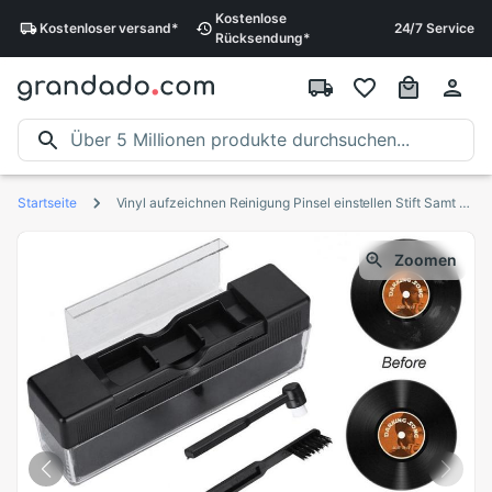
Kostenlose
Kostenloser
versand
*
24/7 Service
Rücksendung
*
Startseite
Vinyl aufzeichnen Reinigung Pinsel einstellen Stift Samt Anti-statische Reiniger Bausatz 2 in 1 Elektrische Musical Instrument
Zoomen