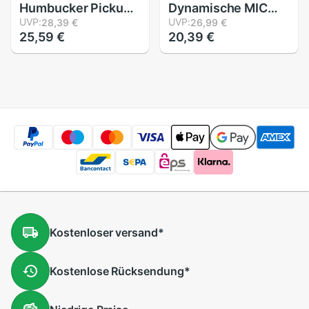
Humbucker Pickups
Dynamische MIC
Nacken Alnico V
UVP:
Patrone Kapsel DIY
UVP:
28,39 €
26,99 €
25,59 €
20,39 €
aufsammeln
für Verdrahtete
Schwarz
Drahtlose Mikrofon
Ersatz Teile
Kostenloser
versand
*
Kostenlose
Rücksendung
*