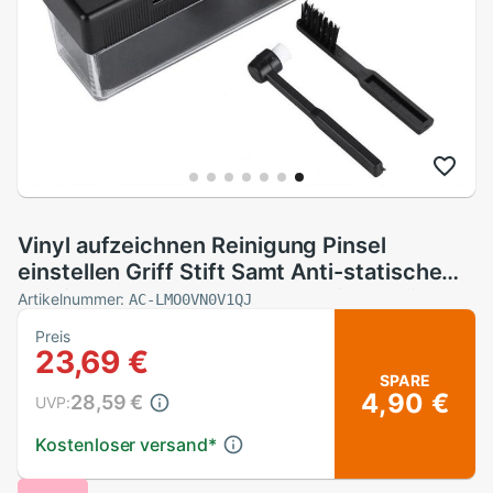
Vinyl aufzeichnen Reinigung Pinsel
einstellen Griff Stift Samt Anti-statische
Reiniger Bausatz Schrubben Pinsel Für
Artikelnummer:
AC-LMO0VN0V1QJ
Plattenspieler LP Phonographen
Preis
Aufzeichnungen
23,69 €
SPARE
4,90 €
28,59 €
UVP:
Kostenloser versand
*