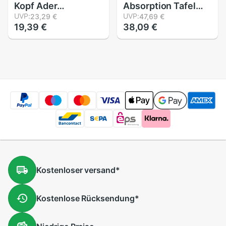
Kopf Ader
Absorption Tafel
Unidirektionale
UVP:
12Zoll x 12Zoll x 0,4
UVP:
23,29 €
47,69 €
19,39 €
38,09 €
Dynamische
zoll Klang
verdrahtet Mikrofon
nachweisen
Patrone
Polsterung für Echo
Bass Isolation für
Akustische
Kostenloser
versand
*
Kostenlose
Rücksendung
*