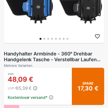
Handyhalter Armbinde - 360° Drehbar
Handgelenk Tasche - Verstellbar Laufen
Radfahren
Mehrere Varianten
von
48,09 €
SPARE
17,30 €
65,39 €
UVP:
Kostenloser versand
*