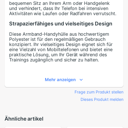
bequemen Sitz an Ihrem Arm oder Handgelenk
und verhindert, dass Ihr Telefon bei intensiven
Aktivitäten wie Laufen oder Radfahren verrutscht.
Strapazierfähiges und vielseitiges Design
Diese Armband-Handyhülle aus hochwertigem
Polyester ist für den regelmäßigen Gebrauch
konzipiert. Ihr vielseitiges Design eignet sich für
eine Vielzahl von Mobiltelefonen und bietet eine
praktische Lösung, um Ihr Gerät während des
Trainings zugänglich und sicher zu halten.
Spezifikationen
Mehr anzeigen
Das APWIKOGER Handyhalter-Armband ist für die
Anwendung am Arm konzipiert und bietet eine
bequeme Möglichkeit, Ihr Telefon freihändig
Frage zum Produkt stellen
mitzunehmen.
Dieses Produkt melden
Spezifikationen:
Anwendungsposition:
Arm
Ähnliche artikel
Material:
Polyester
Anwendungsposition:
Arm