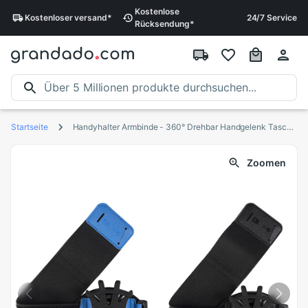
Kostenlose
Kostenloser
versand
*
24/7 Service
Rücksendung
*
Startseite
Handyhalter Armbinde - 360° Drehbar Handgelenk Tasche - Verstellbar Laufen Radfahren
Zoomen