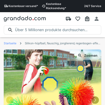
Kostenlose
Kostenloser
versand
*
24/7 Service
Rücksendung
*
Startseite
Silikon-hüpfball, flauschig, jonglierend, regenbogen-affen-fadenbälle, stressabbau-spielzeug, entspannungs-zappeln-spielzeug
Zoomen