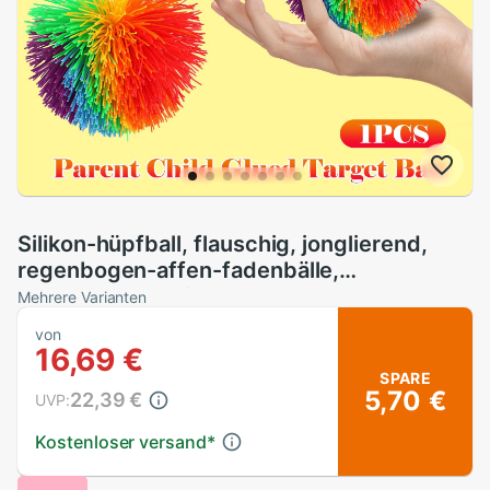
Silikon-hüpfball, flauschig, jonglierend,
regenbogen-affen-fadenbälle,
stressabbau-spielzeug, entspannungs-
Mehrere Varianten
zappeln-spielzeug
von
16,69 €
SPARE
5,70 €
22,39 €
UVP:
Kostenloser versand
*