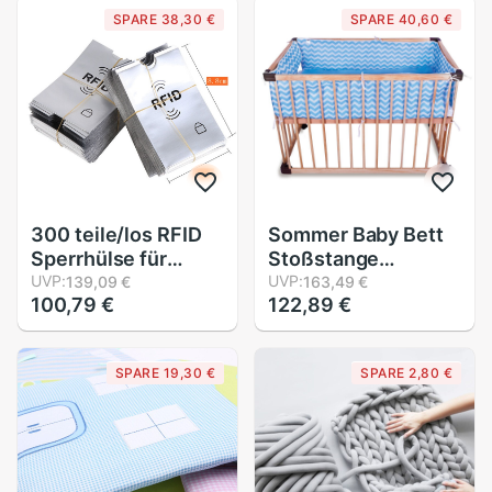
SPARE 38,30 €
SPARE 40,60 €
300 teile/los RFID
Sommer Baby Bett
Sperrhülse für
Stoßstange
Kreditkarte Sichere
UVP:
Musselin
UVP:
139,09 €
163,49 €
100,79 €
122,89 €
Identität Anti Scan
Gittergewebe Stoff
Lastschrift
Welle Breathale 3D
Kontaktlose IC Ich
Für Neugeborenen
SPARE 19,30 €
SPARE 2,80 €
würde Karte Schutz
Krippe Für sterben
Baby freundlicher
Krippe Schutz