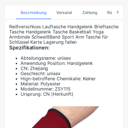
Beschreibung
Versand
Zahlung
Rücksend
Reißverschluss Lauftasche Handgelenk Brieftasche
Tasche Handgelenk Tasche Basketball Yoga
Armbinde SchweißBand Sport Arm Tasche für
Schlüssel Karte Lagerung fallen
Spezifikationen:
Abteilungsname:
unisex
Anwendung Position:
Handgelenk
CN:
Zhejiang
Geschlecht:
unisex
Hign-betroffene Chemikalie:
Keiner
Material:
Polyester
Modellnummer:
ZSY115
Ursprung:
CN (Herkunft)