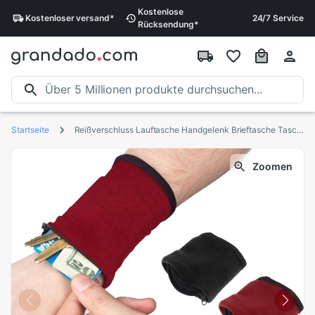
Kostenlose
Kostenloser
versand
*
24/7 Service
Rücksendung
*
Startseite
Reißverschluss Lauftasche Handgelenk Brieftasche Tasche Handgelenk Tasche Basketball Yoga Armbinde SchweißBand Sport Arm Tasche für Schlüssel Karte Lagerung fallen
Zoomen