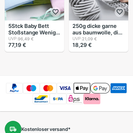
5Stck Baby Bett
250g dicke garne
Stoßstange Wenig
aus baumwolle, diy-
Haus aufbringen
UVP:
handstricken,
UVP:
96,49 €
21,09 €
77,19 €
18,29 €
Krippe Schutz Baby
häkeln, spinnen,
Kinderbett
decken, wollgarn,
Neugeborenen
teppich, mütze,
Bettwäsche Baby
heimtextilien,
Bett Bettwäsche
handarbeiten
Kostenloser
versand
*