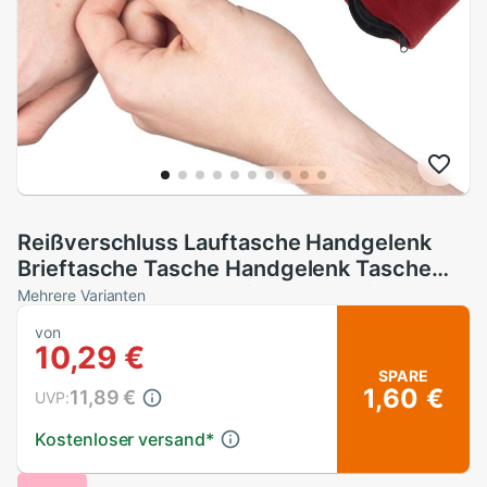
Reißverschluss Lauftasche Handgelenk
Brieftasche Tasche Handgelenk Tasche
Basketball Yoga Armbinde SchweißBand
Mehrere Varianten
Sport Arm Tasche für Schlüssel Karte
von
Lagerung fallen
10,29 €
SPARE
1,60 €
11,89 €
UVP:
Kostenloser versand
*