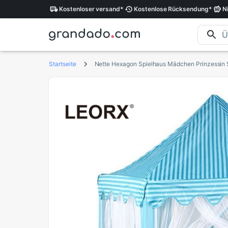
Kostenloser
versand
*
Kostenlose
Rücksendung
*
N
Startseite