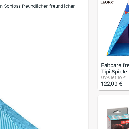
 Schloss freundlicher freundlicher
Faltbare fr
Tipi Spiele
drinnen dr
UVP:
161,19 €
122,09 €
Tragbare S
Reise Camp
Zelt für fr
(Himmel)