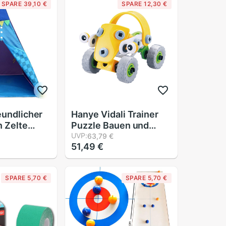
SPARE 39,10 €
SPARE 12,30 €
eundlicher
Hanye Vidali Trainer
n Zelte
Puzzle Bauen und
aussen
Spielen Mini Auto J312
UVP:
63,79 €
51,49 €
pielhaus
ing Spiel
eundlicher
SPARE 5,70 €
SPARE 5,70 €