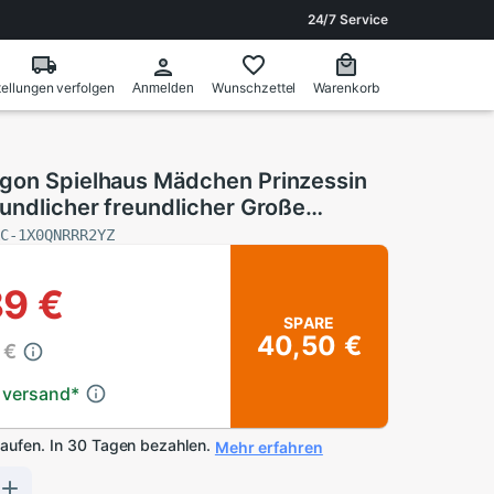
24/7 Service
ellungen verfolgen
Wunschzettel
Warenkorb
Anmelden
gon Spielhaus Mädchen Prinzessin
undlicher freundlicher Große
elen Zelt (Blau)
AC-1X0QNRRR2YZ
89 €
SPARE
40,50 €
 €
 versand
*
kaufen. In 30 Tagen bezahlen.
Mehr erfahren