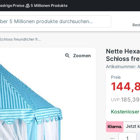
iedrige
Preise
5 Millionen
Produkte
Best
Nette Hexagon Spielhaus Mädchen Prinzessin Schloss freundlicher freundlicher Große drinnen Spielen Zelt (Blau)
Nette Hexa
Zoomen
Schloss fre
drinnen Spi
Artikelnummer:
Preis
144,
185,39
UVP:
Kostenloser
Jetzt 