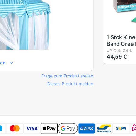
1 Stck Kine
Band Gree 
Ätherische
UVP:
50,29 €
44,59 €
5cm] Kines
gen
Band - Lan
ICH wasser
Frage zum Produkt stellen
Elastisch I
Dieses Produkt melden