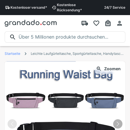
Kostenlose
Kostenloser
versand
*
24/7 Service
Rücksendung
*
Startseite
Leichte Laufgürteltasche, Sportgürteltasche, Handytasche, Herren und Damen, Hüfttasche, Fitnessstudio, Sporttasche, Hüfttasche, verstellbarer Riemen
Zoomen