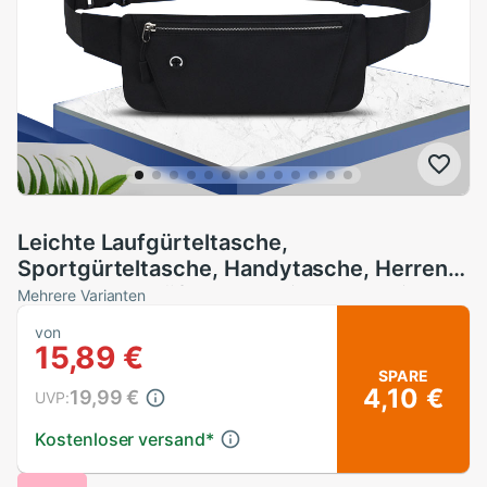
Leichte Laufgürteltasche,
Sportgürteltasche, Handytasche, Herren
und Damen, Hüfttasche, Fitnessstudio,
Mehrere Varianten
Sporttasche, Hüfttasche, verstellbarer
von
Riemen
15,89 €
SPARE
4,10 €
19,99 €
UVP:
Kostenloser versand
*