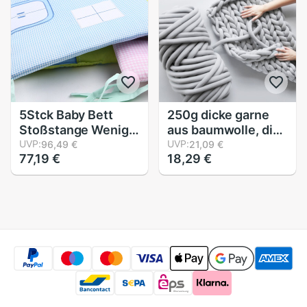
Krippe Schutz
5Stck Baby Bett
250g dicke garne
Stoßstange Wenig
aus baumwolle, diy-
Haus aufbringen
UVP:
handstricken,
UVP:
96,49 €
21,09 €
77,19 €
18,29 €
Krippe Schutz Baby
häkeln, spinnen,
Kinderbett
decken, wollgarn,
Neugeborenen
teppich, mütze,
Bettwäsche Baby
heimtextilien,
Bett Bettwäsche
handarbeiten