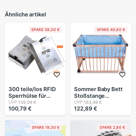
Ähnliche artikel
SPARE 38,30 €
SPARE 40,60 €
300 teile/los RFID
Sommer Baby Bett
Sperrhülse für
Stoßstange
Kreditkarte Sichere
UVP:
Musselin
UVP:
139,09 €
163,49 €
100,79 €
122,89 €
Identität Anti Scan
Gittergewebe Stoff
Lastschrift
Welle Breathale 3D
Kontaktlose IC Ich
Für Neugeborenen
SPARE 19,30 €
SPARE 2,80 €
würde Karte Schutz
Krippe Für sterben
Baby freundlicher