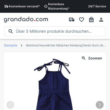
Kostenlose
Kostenloser
versand
*
24/7 Service
Rücksendung
*
Startseite
Kleinkind freundlicher Mädchen Kleidung Denim Gurt Lätzchen Hosen Strampler Gesamt Gesamt Outfit Kleidung
Zoomen