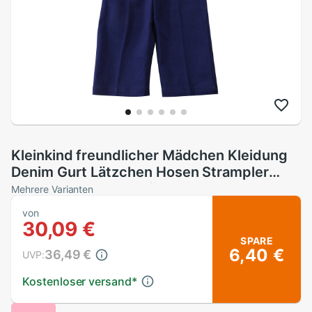
Kleinkind freundlicher Mädchen Kleidung
Denim Gurt Lätzchen Hosen Strampler
Gesamt Gesamt Outfit Kleidung
Mehrere Varianten
von
30,09 €
SPARE
6,40 €
36,49 €
UVP:
Kostenloser versand
*