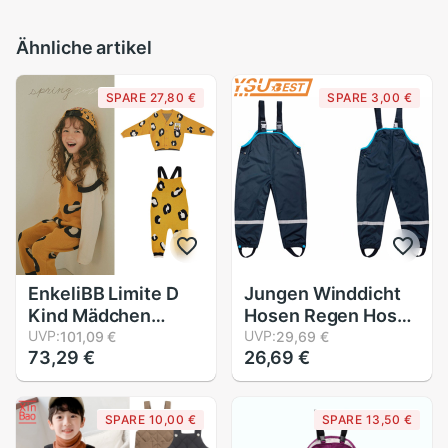
Ähnliche artikel
SPARE 27,80 €
SPARE 3,00 €
EnkeliBB Limite D
Jungen Winddicht
Kind Mädchen
Hosen Regen Hosen
Leopard Insgesamt
UVP:
1-7 Jahre Mädchen
UVP:
101,09 €
29,69 €
73,29 €
26,69 €
und Mantel
Jungen
Passenden
Wasserdichte
freundlicher
Overall Mädchen
SPARE 10,00 €
SPARE 13,50 €
Koreanische Herbst
freundlicher
Winter Kleidung
draussen-Schlauch