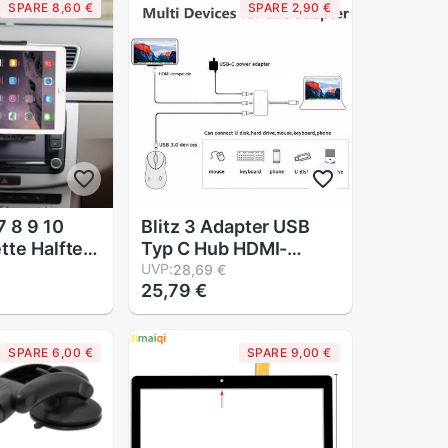
SPARE 8,60 €
SPARE 2,90 €
7 8 9 10
Blitz 3 Adapter USB
tte Halfter
Typ C Hub HDMI-
 CD
kompatibel 4K
UVP:
28,69 €
25,79 €
Tablette PC
unterstützung
hen für IPad
Samsung Dex modus
ft 1 2
USB-C Dock mit PD für
SPARE 6,00 €
SPARE 9,00 €
to Halfter
MacBook Profi/Luft