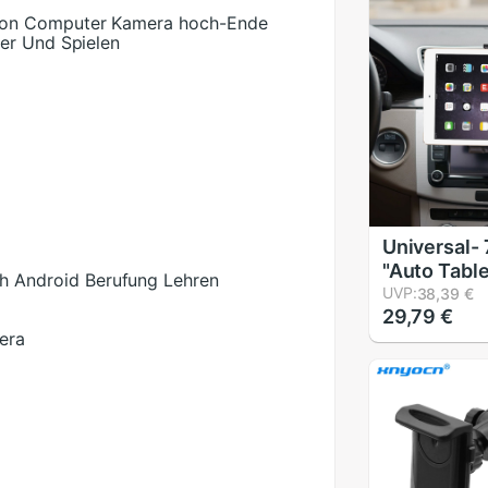
fon Computer Kamera hoch-Ende
er Und Spielen
Universal- 
"Auto Table
h Android Berufung Lehren
Auto Auto
UVP:
38,39 €
29,79 €
Halterung 
era
Halfter Ste
2 3 4 5 6 Lu
Tablette Au