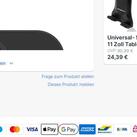
Universal- 5
11 Zoll Tab
Ständer Au
UVP:
30,39 €
24,39 €
Windschut
gen
Armaturenb
Klebrige Ta
Frage zum Produkt stellen
Halfter für 
Galaxis Tab
Dieses Produkt melden
PC