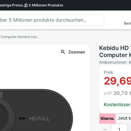
iedrige
Preise
5 Millionen
Produkte
Best
Kebidu HD 1080P Webcam Gebaut-in Mikrofon Computer Kamera hoch-Ende Video Anruf Kamera USB Fahrer-freies Stecker Und Spielen
Kebidu HD
Zoomen
Computer 
Kamera USB
Artikelnummer:
Preis
29,69
39,79 
UVP:
Kostenloser
Jetzt 