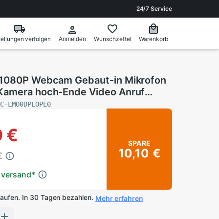
24/7 Service
ellungen verfolgen
Wunschzettel
Warenkorb
Anmelden
 1080P Webcam Gebaut-in Mikrofon
Kamera hoch-Ende Video Anruf
 Fahrer-freies Stecker Und Spielen
AC-LMO0DPLOPE0
 €
SPARE
10,10 €
€
 versand
*
kaufen. In 30 Tagen bezahlen.
Mehr erfahren