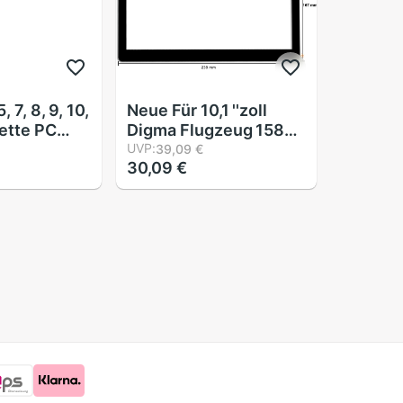
, 7, 8, 9, 10,
Neue Für 10,1 ''zoll
lette PC
Digma Flugzeug 1584
to
S 3G PS1201PG
UVP:
39,09 €
30,09 €
zscheibe
Tablette PC
rett
touchscreen digitizer-
blette Auto
bereich Sensor glas
ipad Luft
reparatur
 Tablette