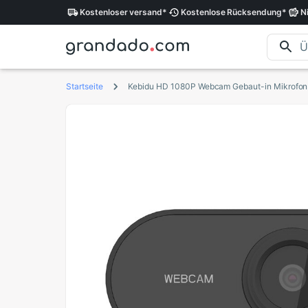
Kostenloser
versand
*
Kostenlose
Rücksendung
*
N
Startseite