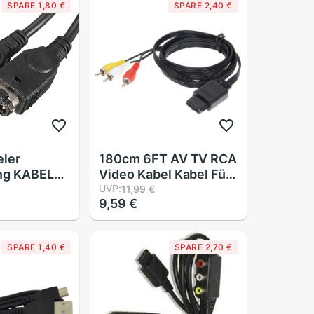
SPARE 1,80 €
SPARE 2,40 €
eler
180cm 6FT AV TV RCA
ng KABEL
Video Kabel Kabel Für
 für
Spiel Würfel/für SNES
UVP:
11,99 €
9,59 €
kompatibel
GameCube/für
unge
nintendo für N64 64
ung / SP /
Preis
SPARE 1,40 €
SPARE 2,70 €
OLEN