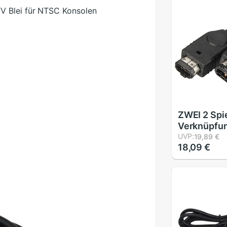
V Blei für NTSC Konsolen
ZWEI 2 Spi
Verknüpfu
kompatibel
UVP:
19,89 €
18,09 €
NINTENDO/
für Spiel J
Vorauszahl
GBA KONS