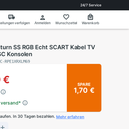
24/7 Service
ellungen verfolgen
Wunschzettel
Warenkorb
Anmelden
aturn SS RGB Echt SCART Kabel TV
TSC Konsolen
AC-RPE1XRXLM69
 €
SPARE
1,70 €
 versand
*
kaufen. In 30 Tagen bezahlen.
Mehr erfahren