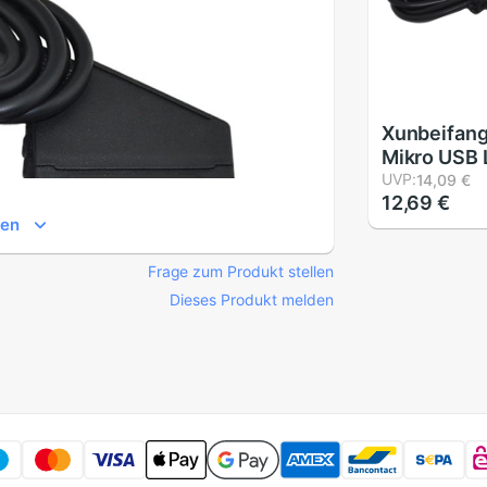
Xunbeifang
Mikro USB 
Für Sony Pl
UVP:
14,09 €
12,69 €
Regler kabe
gen
kabel
Frage zum Produkt stellen
Dieses Produkt melden