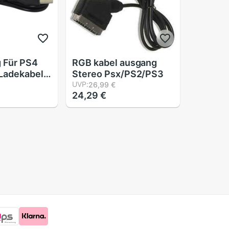
 Für PS4
RGB kabel ausgang
Ladekabel
Stereo Psx/PS2/PS3
aystation 4
UVP:
26,99 €
24,29 €
llos Regler