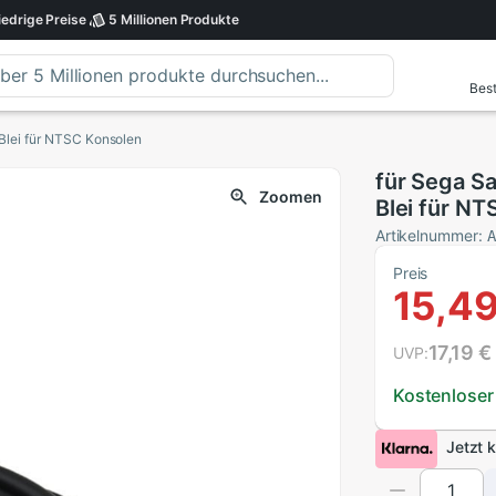
iedrige
Preise
5 Millionen
Produkte
Best
Blei für NTSC Konsolen
für Sega S
Zoomen
Blei für N
Artikelnummer:
Preis
15,49
17,19 €
UVP:
Kostenloser
Jetzt 