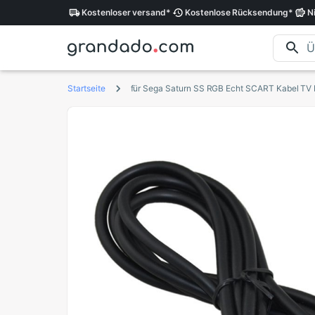
Kostenloser
versand
*
Kostenlose
Rücksendung
*
N
Startseite
für Sega Saturn SS RGB Echt SCART Kabel TV 