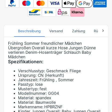
Beschreibung
Versand
Zahlung
Rücksend
Frühling Sommer freundlicher Mädchen
Übergroßen Overall kurze Hose Jungen Dünne
verlieren Denim-Hosenträger Schlauch Baby
Mädchen
Spezifikationen:
Verschlusstyp:
Geschmack Fliege
Ursprung:
CN (Herkunft)
Jahreszeit:
Frühling , Sommer
Passtyp:
lose
Mustertyp:
fest
Modellnummer:
GG04
Material:
spandex
Material:
Baumwolle
Markenname:
HPBRZNF
Kinder Jungen Overall:
Baby Jungen Overall