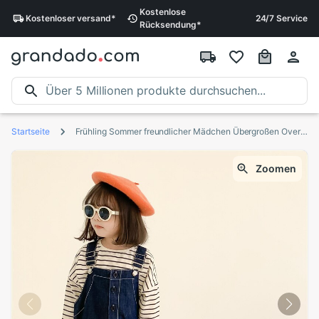
Kostenlose
Kostenloser
versand
*
24/7 Service
Rücksendung
*
Startseite
Frühling Sommer freundlicher Mädchen Übergroßen Overall kurze Hose Jungen Dünne verlieren Denim-Hosenträger Schlauch Baby Mädchen
Zoomen