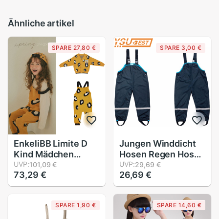
Ähnliche artikel
SPARE 27,80 €
SPARE 3,00 €
EnkeliBB Limite D
Jungen Winddicht
Kind Mädchen
Hosen Regen Hosen
Leopard Insgesamt
UVP:
1-7 Jahre Mädchen
UVP:
101,09 €
29,69 €
73,29 €
26,69 €
und Mantel
Jungen
Passenden
Wasserdichte
freundlicher
Overall Mädchen
SPARE 1,90 €
SPARE 14,60 €
Koreanische Herbst
freundlicher
Winter Kleidung
draussen-Schlauch