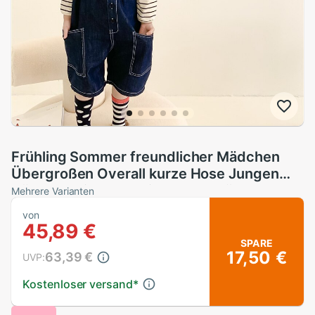
Frühling Sommer freundlicher Mädchen
Übergroßen Overall kurze Hose Jungen
Dünne verlieren Denim-Hosenträger
Mehrere Varianten
Schlauch Baby Mädchen
von
45,89 €
SPARE
17,50 €
63,39 €
UVP:
Kostenloser versand
*