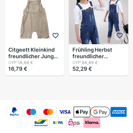
Gestrickte Overall
Wasserdichte
Overall
Citgeett Kleinkind
Frühling Herbst
freundlicher Jungen
freundlicher
Mädchen Ärmellose
UVP:
Gesamt für
UVP:
18,69 €
66,89 €
16,79 €
52,29 €
Lätzchen Hosen
Mädchen
Overall Strampler
Zerrissene Jeans
Strumpf Gesamt
Hosenträger
Gesamt Outfits
Schlauch
passen Sommer
freundlicher
Kurze
Mädchen Denim
Overall Für
Jugendliche
Lätzchen Hosen 4-
13