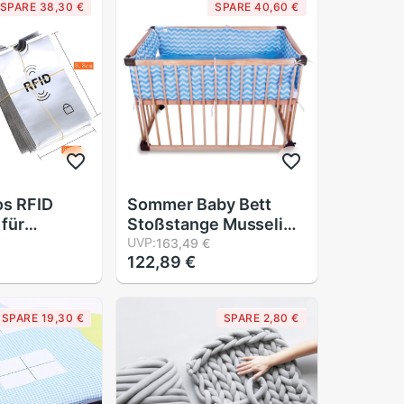
SPARE 38,30 €
SPARE 40,60 €
os RFID
Sommer Baby Bett
 für
Stoßstange Musselin
e Sichere
Gittergewebe Stoff
UVP:
163,49 €
122,89 €
nti Scan
Welle Breathale 3D Für
Neugeborenen Krippe
 IC Ich
Für sterben Baby
SPARE 19,30 €
SPARE 2,80 €
e Schutz
freundlicher Krippe
Schutz