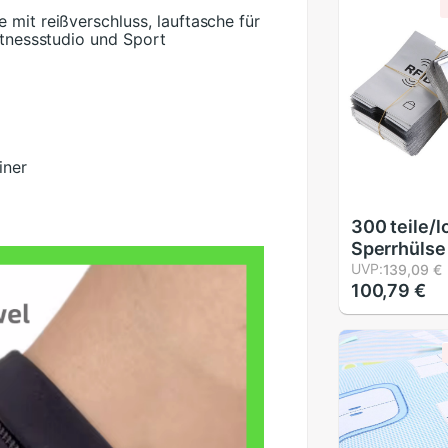
 mit reißverschluss, lauftasche für
itnessstudio und Sport
iner
300 teile/l
Sperrhülse
Kreditkart
UVP:
139,09 €
100,79 €
Identität A
Lastschrift
Kontaktlose
würde Kart