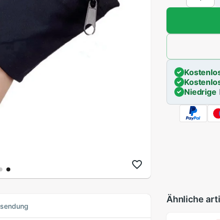
Kostenlo
Kostenlo
Niedrige
Ähnliche art
ksendung