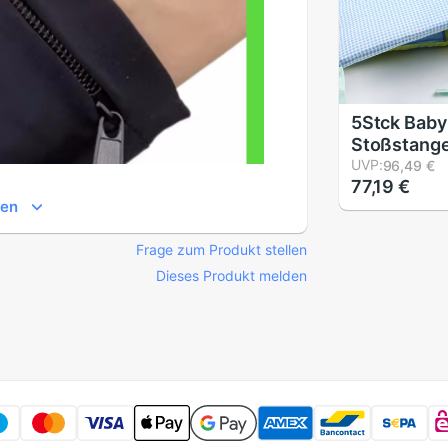
5Stck Baby
Stoßstang
Haus aufbr
UVP:
96,49 €
77,19 €
Krippe Sch
gen
Kinderbett
Neugebore
Frage zum Produkt stellen
Bettwäsche
Bettwäsch
Dieses Produkt melden