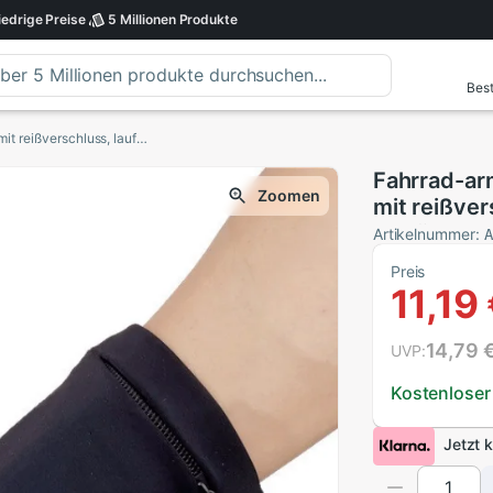
iedrige
Preise
5 Millionen
Produkte
Best
Fahrrad-armtasche, leichte handgelenktasche mit reißverschluss, lauftasche für praktisch, schlüsselkarte, schweißBand für fitnessstudio und Sport
Fahrrad-ar
Zoomen
mit reißver
schlüsselka
Artikelnummer:
und Sport
Preis
11,19
14,79 
UVP:
Kostenloser
Jetzt 