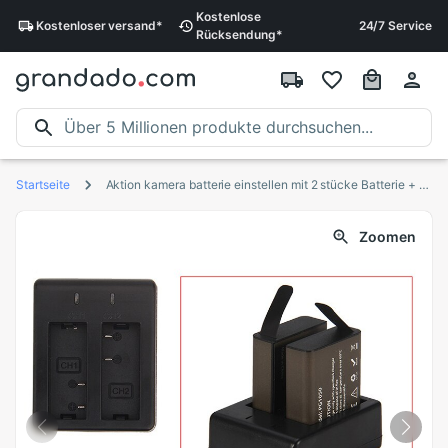
Kostenlose
Kostenloser
versand
*
24/7 Service
Rücksendung
*
Startseite
Aktion kamera batterie einstellen mit 2 stücke Batterie + Dual Ladegerät + USB kabel Für EKEN H9 H9R H3 H3R h8Profi H8R H8 Profi V8S SJ4000 SJ5000
Zoomen