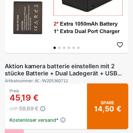
Aktion kamera batterie einstellen mit 2
stücke Batterie + Dual Ladegerät + USB
kabel Für EKEN H9 H9R H3 H3R h8Profi
Artikelnummer:
AC-9V2D536D712
H8R H8 Profi V8S SJ4000 SJ5000
Preis
45,19 €
SPARE
14,50 €
59,69 €
UVP:
Kostenloser versand
*