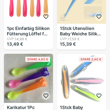
1pc Einfarbig Silikon
1Stck Utensilien
Fütterung Löffel für
Baby Weiche Silikon
Baby Kleinkind
UVP:
Löffel Süssigkeit
UVP:
14,99 €
17,59 €
13,49 €
15,39 €
Sicherheit Weichen
Farbe Temperatur
freundlicher
spüren Löffel
Utensilien
freundlicher
SPARE 4,80 €
SPARE 2,40 €
freundlicher
Lebensmittel Baby
Besteck Geschirr
Fütterung
Werkzeuge
Karikatur 1Pc
1Stck Baby