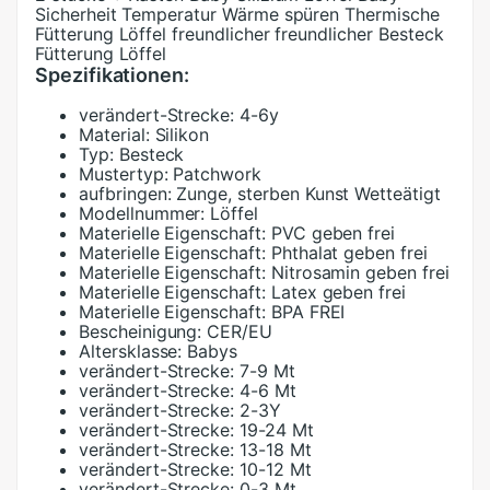
Sicherheit Temperatur Wärme spüren Thermische
Fütterung Löffel freundlicher freundlicher Besteck
Fütterung Löffel
Spezifikationen:
verändert-Strecke:
4-6y
Material:
Silikon
Typ:
Besteck
Mustertyp:
Patchwork
aufbringen:
Zunge, sterben Kunst Wetteätigt
Modellnummer:
Löffel
Materielle Eigenschaft:
PVC geben frei
Materielle Eigenschaft:
Phthalat geben frei
Materielle Eigenschaft:
Nitrosamin geben frei
Materielle Eigenschaft:
Latex geben frei
Materielle Eigenschaft:
BPA FREI
Bescheinigung:
CER/EU
Altersklasse:
Babys
verändert-Strecke:
7-9 Mt
verändert-Strecke:
4-6 Mt
verändert-Strecke:
2-3Y
verändert-Strecke:
19-24 Mt
verändert-Strecke:
13-18 Mt
verändert-Strecke:
10-12 Mt
verändert-Strecke:
0-3 Mt