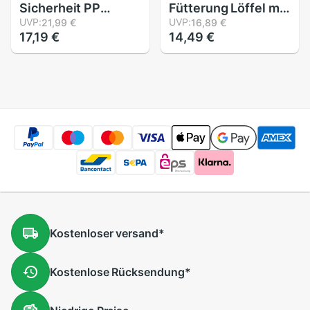
Sicherheit PP
Fütterung Löffel mit
Temperatur spüren
UVP:
Lagerung Kasten
UVP:
21,99 €
16,89 €
17,19 €
14,49 €
Löffel Baby Besteck
Nicht-Unterhose
freundlicher
Baby Trainning
Geschirr Baby
Löffel Lebensmittel
Utensilien 15X 3,5
Klasse Silikon Nette
cm
Baby Fütterung
geschirr
Kostenloser
versand
*
Kostenlose
Rücksendung
*