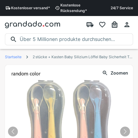
Kostenlose
Kostenloser
versand
*
24/7 Service
Rücksendung
*
Startseite
2 stücke + Kasten Baby Silizium Löffel Baby Sicherheit Temperatur Wärme spüren Thermische Fütterung Löffel freundlicher freundlicher Besteck Fütterung Löffel
Zoomen