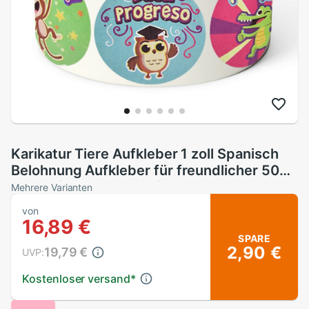
Karikatur Tiere Aufkleber 1 zoll Spanisch
Belohnung Aufkleber für freundlicher 500
stücke/rolle 8 Entwürfe Beweggründe
Mehrere Varianten
Nette Aufkleber
von
16,89 €
SPARE
2,90 €
19,79 €
UVP:
Kostenloser versand
*