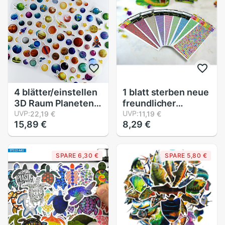
4 blätter/einstellen
1 blatt sterben neue
3D Raum Planeten
freundlicher
aufbringen blasiert
UVP:
Karikatur DIY runde
UVP:
22,19 €
11,19 €
15,89 €
8,29 €
Schaum Aufkleber
Künstliche Strass
für freundlicher
Einfügen diamant
Scrapbooking
praktisch aufkleber
SPARE 6,30 €
SPARE 5,80 €
Aufkleber DIY
dekorative
Dekoration
aufkleber