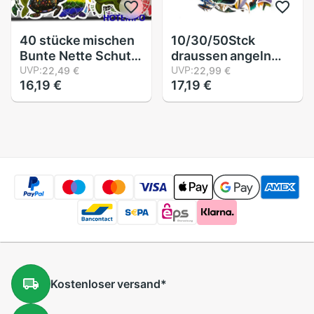
40 stücke mischen
10/30/50Stck
Bunte Nette Schutz
draussen angeln
Meer Schildkröten
UVP:
meer angeln koffer
UVP:
22,49 €
22,99 €
16,19 €
17,19 €
Aufkleber Ebene
Helm Notizbuch
Spielzeug für
Skateboard
freundlicher
wasserdichte
Schreibwaren
Graffiti aufkleber
praktisch Laptop
dekoration
Koffer Pad
Aufkleber
Kostenloser
versand
*