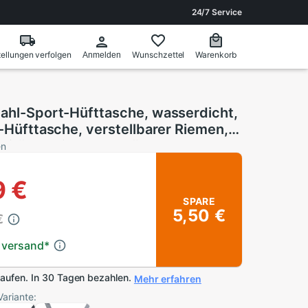
24/7 Service
ellungen verfolgen
Wunschzettel
Warenkorb
Anmelden
tahl-Sport-Hüfttasche, wasserdicht,
f-Hüfttasche, verstellbarer Riemen,
ität, unsichtbare Gürteltasche,
en
dio
9 €
SPARE
5,50 €
€
 versand
*
kaufen. In 30 Tagen bezahlen.
Mehr erfahren
Variante: