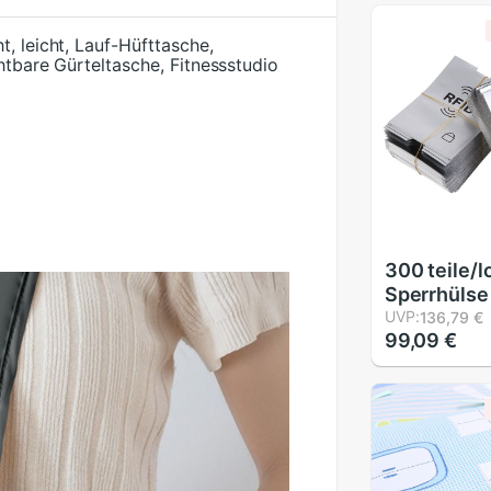
, leicht, Lauf-Hüfttasche,
htbare Gürteltasche, Fitnessstudio
300 teile/l
Sperrhülse
Kreditkart
UVP:
136,79 €
99,09 €
Identität A
Lastschrift
Kontaktlose
würde Kart