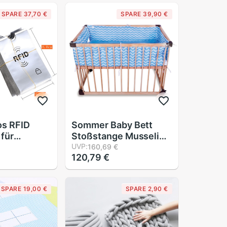
SPARE 37,70 €
SPARE 39,90 €
os RFID
Sommer Baby Bett
 für
Stoßstange Musselin
e Sichere
Gittergewebe Stoff
UVP:
160,69 €
120,79 €
nti Scan
Welle Breathale 3D Für
Neugeborenen Krippe
 IC Ich
Für sterben Baby
SPARE 19,00 €
SPARE 2,90 €
e Schutz
freundlicher Krippe
Schutz