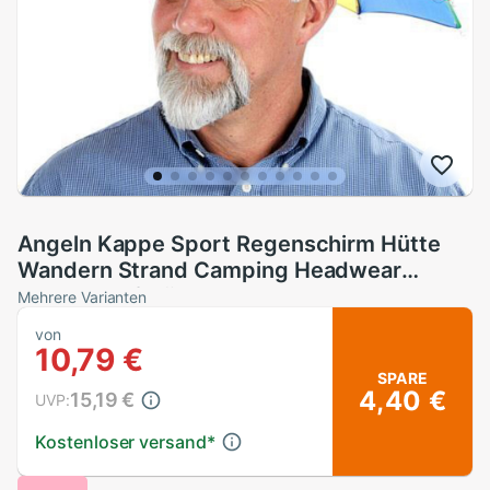
Angeln Kappe Sport Regenschirm Hütte
Wandern Strand Camping Headwear
Kappe Kopf Hüte Tarnung Faltbare
Mehrere Varianten
Sonnencreme Sonnenschirm Schatten #1
von
10,79 €
SPARE
4,40 €
15,19 €
UVP:
Kostenloser versand
*