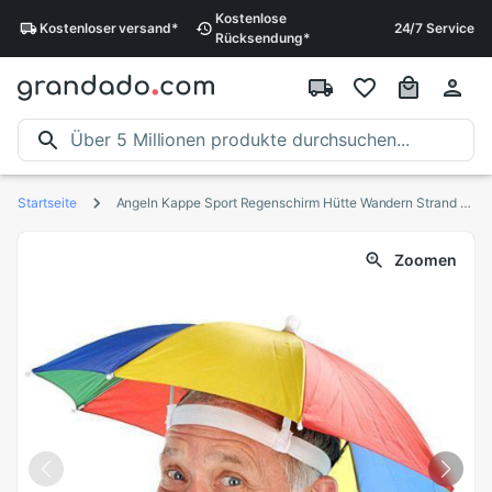
Kostenlose
Kostenloser
versand
*
24/7 Service
Rücksendung
*
Startseite
Angeln Kappe Sport Regenschirm Hütte Wandern Strand Camping Headwear Kappe Kopf Hüte Tarnung Faltbare Sonnencreme Sonnenschirm Schatten #1
Zoomen