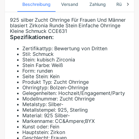
Beschreibung
Versand
Zahlung
Rücksend
925 silber Zucht Ohrringe Für Frauen Und Männer
blasiert Zirkonia Runde Stein Einfache Ohrringe
Kleine Schmuck CCE631
Spezifikationen:
Zertifikattyp:
Bewertung von Dritten
Stil:
Schmuck
Stein:
kubisch Zirconia
Stein Farbe:
Weiß
Form:
runden
Seite Stein:
Kein
Produkt Typ:
Zucht Ohrringe
Ohrringtyp:
Bolzen-Ohrringe
Gelegenheiten:
Hochzeit/Engagement/Party
Modellnummer:
Zucht Ohrringe
Metalstyp:
Silber-
Metallstempel:
925, Sterling
Material:
925 Silber-
Markenname:
CC&Ampere;BYX
Kunst oder:
Fein
Hauptstein:
Zirkon
Geschlecht:
Frauen