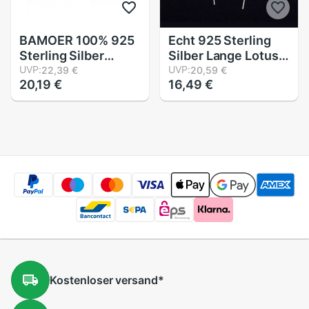
BAMOER 100% 925
Echt 925 Sterling
Sterling Silber
Silber Lange Lotus
Fantasie Seestern
UVP:
Blume Ohrringe für
UVP:
22,39 €
20,59 €
20,19 €
16,49 €
Runde Kleine Zucht
Frauen Girs
Ohrringe für Frauen
Sterling-silber-
Klar CZ Ohrringe
schmuck
Schmuck SCE205
Pendientes
Kostenloser
versand
*