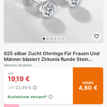
925 silber Zucht Ohrringe Für Frauen Und
Männer blasiert Zirkonia Runde Stein
Einfache Ohrringe Kleine Schmuck CCE631
Mehrere Varianten
von
19,19 €
SPARE
4,80 €
23,99 €
UVP:
Kostenloser versand
*