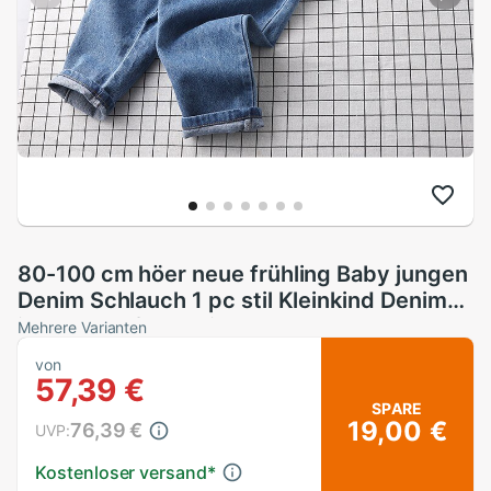
80-100 cm höer neue frühling Baby jungen
Denim Schlauch 1 pc stil Kleinkind Denim
insgesamt freundlicher Jeans
Mehrere Varianten
von
57,39 €
SPARE
19,00 €
76,39 €
UVP:
Kostenloser versand
*