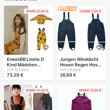
SPARE 27,80 €
SPARE 3,00 €
EnkeliBB Limite D
Jungen Winddicht
Kind Mädchen
Hosen Regen Hosen
Leopard Insgesamt
UVP:
1-7 Jahre Mädchen
UVP:
101,09 €
29,69 €
73,29 €
26,69 €
und Mantel
Jungen
Passenden
Wasserdichte
freundlicher
Overall Mädchen
SPARE 10,00 €
SPARE 13,50 €
Koreanische Herbst
freundlicher
Winter Kleidung
draussen-Schlauch
Gestrickte Overall
Wasserdichte
Overall