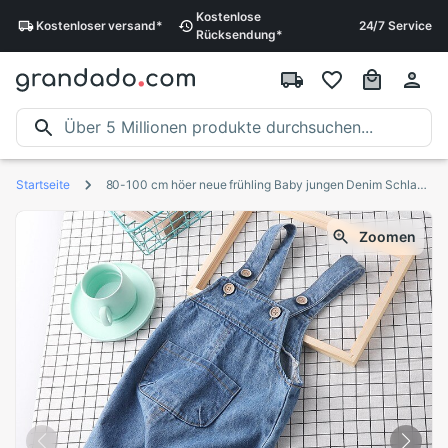
Kostenlose
Kostenloser
versand
*
24/7 Service
Rücksendung
*
Startseite
80-100 cm höer neue frühling Baby jungen Denim Schlauch 1 pc stil Kleinkind Denim insgesamt freundlicher Jeans
Zoomen