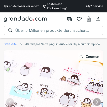
Kostenlose
Kostenloser
versand
*
24/7 Service
Rücksendung
*
Startseite
40 teile/los Nette pinguin Aufkleber Diy Album Scrapbooking Tagebuch Planer Tagebuch Aufkleber Dekorative Etikett Für freundlicher
Zoomen