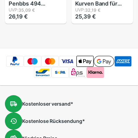
Penbbs 494
Kurven Band für
transparent Kolben
UVP:
Gundam Spielzeug
UVP:
35,09 €
32,19 €
26,19 €
25,39 €
Brunnen-Stift
sprühen Färbung
Demonstrator Tinte
2mm - 10mm Lange
Stifte 0.38/0,5mm
16m Malerei
Feder Schule Büro
Zubehör
Liefert
schreibwaren
Kostenloser
versand
*
Kostenlose
Rücksendung
*