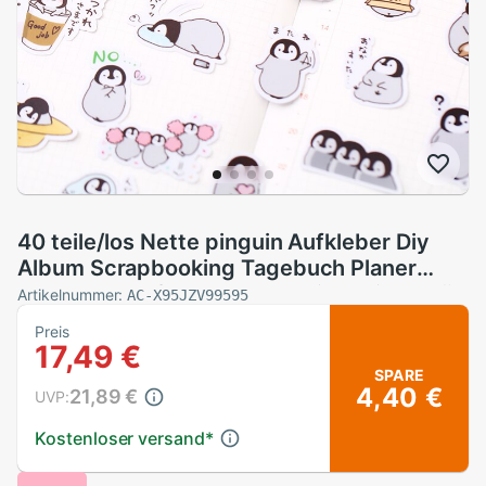
40 teile/los Nette pinguin Aufkleber Diy
Album Scrapbooking Tagebuch Planer
Tagebuch Aufkleber Dekorative Etikett Für
Artikelnummer:
AC-X95JZV99595
freundlicher
Preis
17,49 €
SPARE
4,40 €
21,89 €
UVP:
Kostenloser versand
*