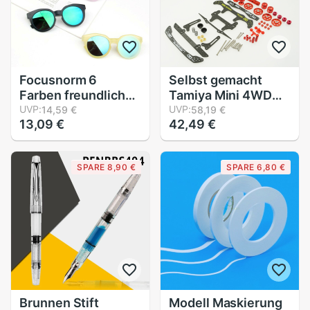
Focusnorm 6
Selbst gemacht
Farben freundlicher
Tamiya Mini 4WD
Sonnenbrille
UVP:
Kohlenstoff vorne
UVP:
14,59 €
58,19 €
13,09 €
42,49 €
Kleinkind
hinten brechen
freundlicher UV400
Rolle spancer
Rahmen Brille
dämpfer volle
SPARE 8,90 €
SPARE 6,80 €
draussen Nette 2-
neuere einstellung
8Jahr UNS
für MA FMA Chassis
324
Brunnen Stift
Modell Maskierung