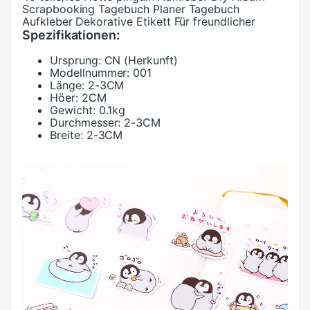
Scrapbooking Tagebuch Planer Tagebuch
Aufkleber Dekorative Etikett Für freundlicher
Spezifikationen:
Ursprung:
CN (Herkunft)
Modellnummer:
001
Länge:
2-3CM
Höer:
2CM
Gewicht:
0.1kg
Durchmesser:
2-3CM
Breite:
2-3CM