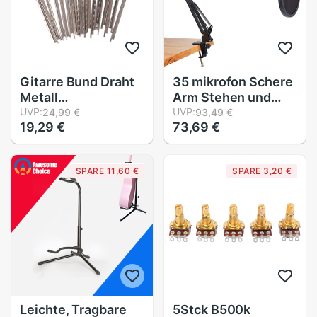
Gitarre Bund Draht
35 mikrofon Schere
Metall
Arm Stehen und
Durcheinander
UVP:
Tisch Montage
UVP:
24,99 €
93,49 €
19,29 €
73,69 €
Kupfer-Nickel
Klemme & NW Filter
1,7mm 19pc
Windschutz Schild
UkuMandBanj
& Metall montieren
SPARE 11,60 €
SPARE 3,20 €
Mandoline Banjo
Bausatz
oder Mini Gitarre
DIY Für Gitarre
Zubehör
Leichte, Tragbare
5Stck B500k