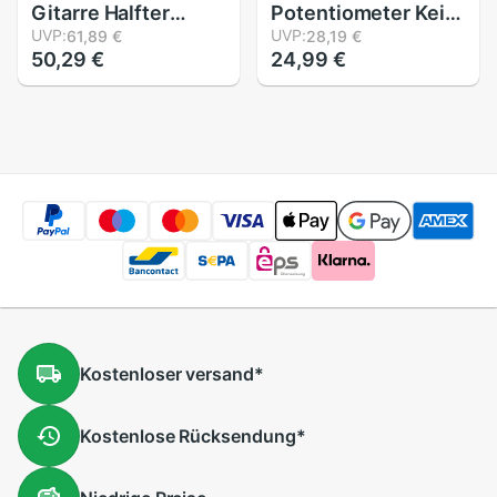
Gitarre Halfter
Potentiometer Keil
Stehen Bass Saiten
UVP:
Topf Elektrische
UVP:
61,89 €
28,19 €
50,29 €
24,99 €
Instrument für
Gitarre Bass
Professionelle
Wirkung Ampere
Gitarrist
Ton Volumen Teile
Kostenloser
versand
*
Kostenlose
Rücksendung
*