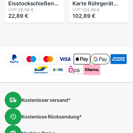
Eisstockschießen
Karte Rührgerät
Ball Tabletop
UVP:
Elektrische 6 Decks
UVP:
28,59 €
124,49 €
22,89 €
102,89 €
Eisstockschießen
Batterie Betrieben
Spiel Kompakte
Karte Mischen
Eisstockschießen
Maschine Karte
Kalten Wasser Krug
Spiel Hilfs Mischen
Ball Verbeugte Ball
Maschine
Art Erwachsene
Familie Schule
Culing
Kostenloser
versand
*
Kostenlose
Rücksendung
*