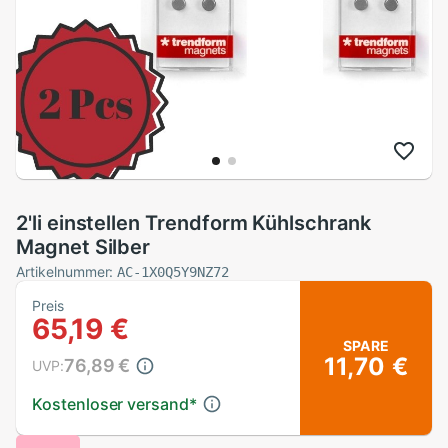
2'li einstellen Trendform Kühlschrank
Magnet Silber
Artikelnummer:
AC-1X0Q5Y9NZ72
Preis
65,19 €
SPARE
11,70 €
76,89 €
UVP:
Kostenloser versand
*