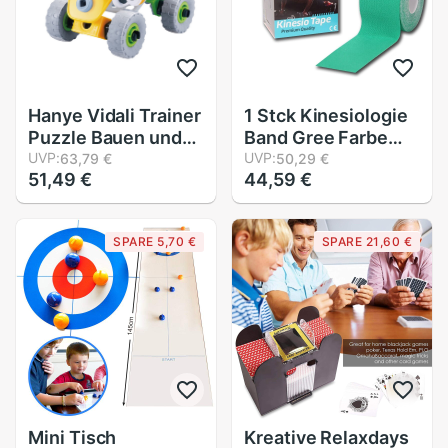
Hanye Vidali Trainer
1 Stck Kinesiologie
Puzzle Bauen und
Band Gree Farbe
Spielen Mini Auto
UVP:
Ätherisches [5m x
UVP:
63,79 €
50,29 €
51,49 €
44,59 €
J312
5cm] Kinesiologie
Band - Langer
Teufel ICH
SPARE 5,70 €
SPARE 21,60 €
wasserfest ICH
Elastisch ICH Physi
Mini Tisch
Kreative Relaxdays