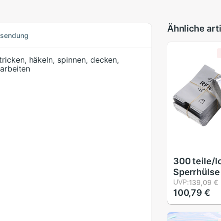
Ähnliche art
ksendung
icken, häkeln, spinnen, decken,
darbeiten
300 teile/l
Sperrhülse
Kreditkart
UVP:
139,09 €
100,79 €
Identität A
Lastschrift
Kontaktlose