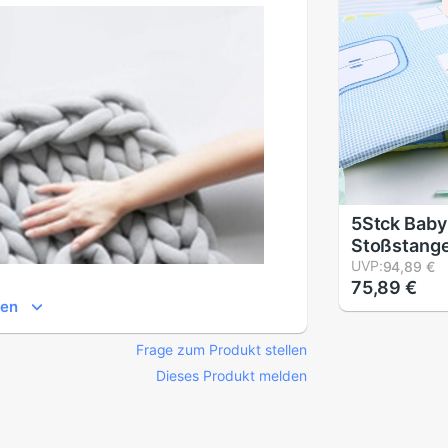
würde Kart
5Stck Baby
Stoßstang
Haus aufbr
UVP:
94,89 €
75,89 €
Krippe Sch
gen
Kinderbett
Neugebore
Frage zum Produkt stellen
Bettwäsche
Bettwäsch
Dieses Produkt melden