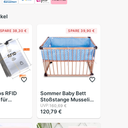
ikel
SPARE 38,30 €
SPARE 39,90 €
os RFID
Sommer Baby Bett
 für
Stoßstange Musselin
e Sichere
Gittergewebe Stoff
UVP:
160,69 €
120,79 €
nti Scan
Welle Breathale 3D Für
Neugeborenen Krippe
 IC Ich
Für sterben Baby