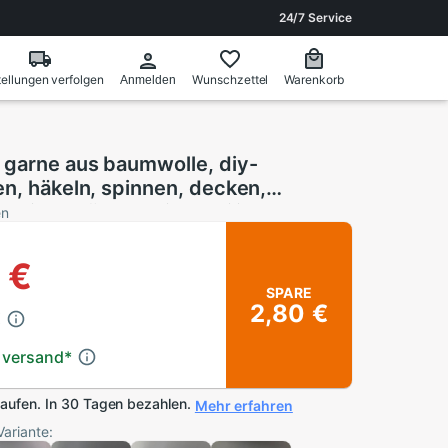
24/7 Service
ellungen verfolgen
Wunschzettel
Warenkorb
Anmelden
 garne aus baumwolle, diy-
n, häkeln, spinnen, decken,
eppich, mütze, heimtextilien,
en
en
 €
SPARE
2,80 €
€
 versand
*
kaufen. In 30 Tagen bezahlen.
Mehr erfahren
Variante: