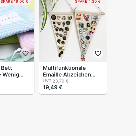
SPARE 19,00 €
SPARE 4,30 €
e Schutz
freundlicher Krippe
Schutz
 Bett
Multifunktionale
e Wenig
Emaille Abzeichen
ingen
Broschen Anzeige
UVP:
23,79 €
19,49 €
utz Baby
Hängen Leinwand
Zimmer Dekoration
nen
Teenager
 Baby Bett
e