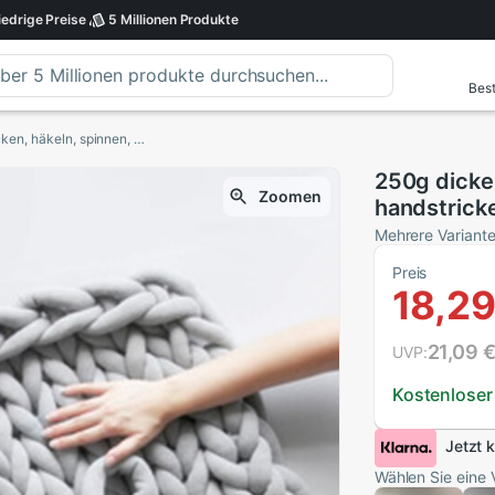
iedrige
Preise
5 Millionen
Produkte
Best
250g dicke garne aus baumwolle, diy-handstricken, häkeln, spinnen, decken, wollgarn, teppich, mütze, heimtextilien, handarbeiten
250g dicke
Zoomen
handstricke
wollgarn, t
Mehrere Variant
handarbeit
Preis
18,29
21,09 
UVP:
Kostenloser
Jetzt 
Wählen Sie eine 