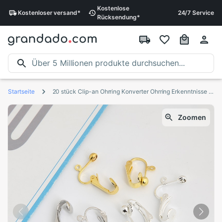
Kostenlose
Kostenloser
versand
*
24/7 Service
Rücksendung
*
Startseite
20 stück Clip-an Ohrring Konverter Ohrring Erkenntnisse Für Keine Durchbohrten Ohren, herstellung ohrring Zubehör Gold und Silber überzogen
Zoomen