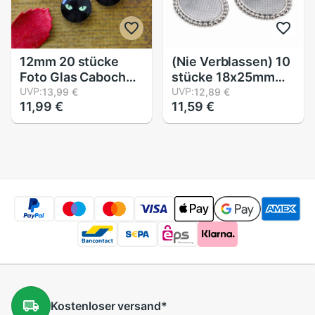
12mm 20 stücke
(Nie Verblassen) 10
Foto Glas Cabochon
stücke 18x25mm
Runde Miniatur-
UVP:
Innere Größe
UVP:
13,99 €
12,89 €
11,99 €
11,59 €
einstellen
Edelstahl Material
Handgemachte
Einfache Stil
Basen
Cabochon Basis
Einstellungen Blau
Miniatur Einstellung
Anhänger Fach (t7-
39)
Kostenloser
versand
*