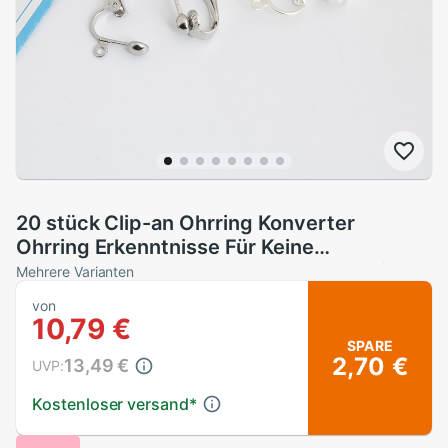
20 stück Clip-an Ohrring Konverter
Ohrring Erkenntnisse Für Keine
Durchbohrten Ohren, herstellung ohrring
Mehrere Varianten
Zubehör Gold und Silber überzogen
von
10,79 €
SPARE
2,70 €
13,49 €
UVP:
Kostenloser versand
*