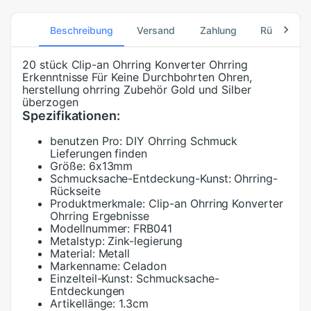
Beschreibung
Versand
Zahlung
Rücksend
20 stück Clip-an Ohrring Konverter Ohrring
Erkenntnisse Für Keine Durchbohrten Ohren,
herstellung ohrring Zubehör Gold und Silber
überzogen
Spezifikationen:
benutzen Pro:
DIY Ohrring Schmuck
Lieferungen finden
Größe:
6x13mm
Schmucksache-Entdeckung-Kunst:
Ohrring-
Rückseite
Produktmerkmale:
Clip-an Ohrring Konverter
Ohrring Ergebnisse
Modellnummer:
FRB041
Metalstyp:
Zink-legierung
Material:
Metall
Markenname:
Celadon
Einzelteil-Kunst:
Schmucksache-
Entdeckungen
Artikellänge:
1.3cm