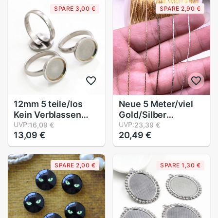
SPARE 3,00 €
SPARE 2,90 €
12mm 5 teile/los
Neue 5 Meter/viel
Kein Verblassen
Gold/Silber
Verstärken
UVP:
Überzogene
UVP:
16,09 €
23,39 €
13,09 €
20,49 €
Edelstahl
Halskette Kette für
Einstellbare Ring
Schmuck Machen
Einstellungen
Erkenntnisse DIY
SPARE 2,00 €
SPARE 1,30 €
leer/Basis, passen
Halskette Ketten
12mm
Materialien
Glascabochons;
Handgemachte
Ring Bezels-I3-64
liefert