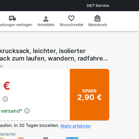
24/7 Service
ellungen verfolgen
Wunschzettel
Warenkorb
Anmelden
krucksack, leichter, isolierter
ack zum laufen, wandern, radfahren
ksack
en
 €
SPARE
2,90 €
€
 versand
*
kaufen. In 30 Tagen bezahlen.
Mehr erfahren
Variante: