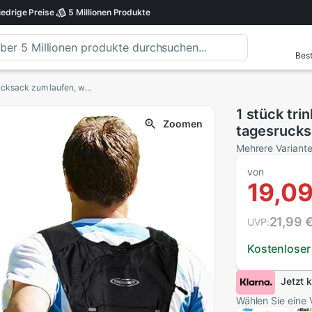
iedrige
Preise
5 Millionen
Produkte
Best
1 stück trinkrucksack, leichter, isolierter tagesrucksack zum laufen, wandern, radfahren - sportrucksack
1 stück trin
Zoomen
tagesrucks
- sportruc
Mehrere Variant
von
19,09
21,99 
UVP:
Kostenloser
Jetzt 
Wählen Sie eine 