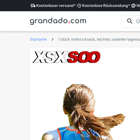
Kostenloser
versand
*
Kostenlose
Rücksendung
*
N
Startseite