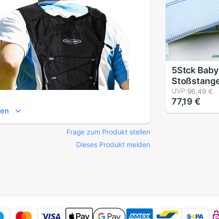
5Stck Baby
Stoßstang
Haus aufbr
UVP:
96,49 €
77,19 €
Krippe Sch
gen
Kinderbett
Neugebore
Frage zum Produkt stellen
Bettwäsche
Bettwäsch
Dieses Produkt melden