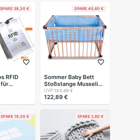
SPARE 38,30 €
SPARE 40,60 €
os RFID
Sommer Baby Bett
 für
Stoßstange Musselin
e Sichere
Gittergewebe Stoff
UVP:
163,49 €
122,89 €
nti Scan
Welle Breathale 3D Für
Neugeborenen Krippe
 IC Ich
Für sterben Baby
SPARE 19,30 €
SPARE 2,80 €
e Schutz
freundlicher Krippe
Schutz