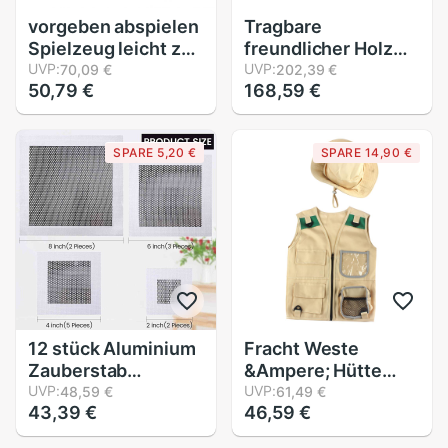
vorgeben abspielen
Tragbare
Spielzeug leicht zu
freundlicher Holz
tragen schön Anti-
UVP:
Werkzeugkasten
UVP:
70,09 €
202,39 €
50,79 €
168,59 €
Riss Hamburger
Ingenieur Reparatur
Werkzeug Hand
Werkzeuge
Tasche abspielen
vorgeben Spielzeug
SPARE 5,20 €
SPARE 14,90 €
Haus Spielzeug
Spielen Haus
Spielzeug
Werkzeug Bausatz
Reparatur
Intelligenz DIY
Werkzeugkasten
12 stück Aluminium
Fracht Weste
Zauberstab
&Ampere; Hütte
Reparatur Patch
UVP:
einstellen Wandern
UVP:
48,59 €
61,49 €
43,39 €
46,59 €
Selbst-Klebstoff
draussen Forscher
Zauberstab
Rolle Spielen Party