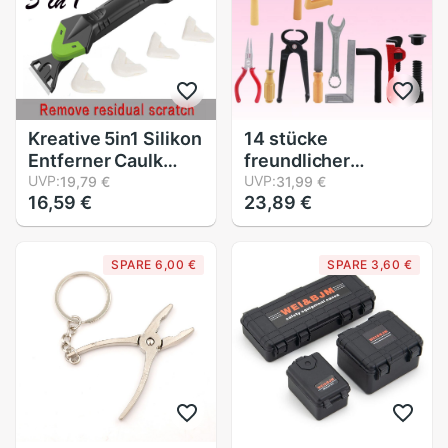
Kreative 5in1 Silikon
14 stücke
Entferner Caulk
freundlicher
Finisher Dichtstoff
UVP:
Simulation
UVP:
19,79 €
31,99 €
16,59 €
23,89 €
Glatt Schaber
Reparatur
Mörtel Bausatz
Werkzeuge
Werkzeuge
vorgeben Spielen
SPARE 6,00 €
SPARE 3,60 €
Kunststoff Hand
Wartung einstellen
Werkzeuge
Pädagogisches
einstellen Zubehör
Lernen Spielzeug
Bausatz Werkzeug
(Sortiert)