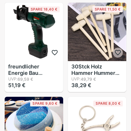
vorgeben Spielen
SPARE 18,40 €
SPARE 11,50 €
Spielzeug für Eltern
freundlicher
30Stck Holz
Energie Bau
Hammer Hummer
Spielzeug
UVP:
Schalentiere
UVP:
69,59 €
49,79 €
51,19 €
38,29 €
Kunststoff
Krabben Hartholz
Werkzeug
Hammer Hammer
Kettensäge Mit
Spielzeug für
SPARE 9,60 €
SPARE 8,00 €
Klang vorgeben
Jungen Mädchen
Spielen
Leder Handwerk
Schmuck Machen