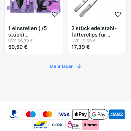
1 einstellen ( /5
2 stück edelstahl-
stück)
futterclips für
pflanzwerkzeug
UVP:
reptilienfutter
UVP:
66,79 €
19,59 €
59,59 €
17,39 €
zum anpflanzen,
(silber)
umpflanzen,
kultivieren und
Mehr laden
bewässern