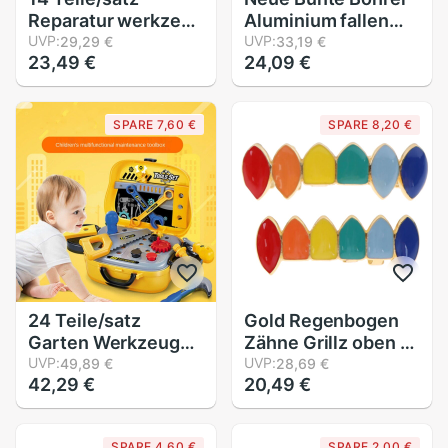
Reparatur werkzeug
Aluminium fallen
Spielen Haus
UVP:
Hand Bohrer + 10
UVP:
29,29 €
33,19 €
23,49 €
24,09 €
Spielzeug Modell
stücke Twist Bohrer
für Baby Früh
Modelle Werkzeug
Lernen
SPARE 7,60 €
SPARE 8,20 €
Pädagogische
Spielzeug Hause
Kunststoff
Simulation
Werkzeuge P20
24 Teile/satz
Gold Regenbogen
Garten Werkzeug
Zähne Grillz oben &
Spielzeug Für
UVP:
Unterseite Bunte
UVP:
49,89 €
28,69 €
42,29 €
20,49 €
freundlicher
grillen Zahn
Reparatur
Halloween Vampir
Werkzeuge
Zähne
SPARE 4,60 €
SPARE 2,00 €