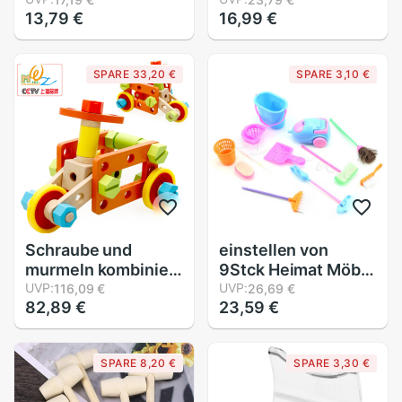
Schraubstock
einstellen für
13,79 €
16,99 €
Schlüsselring
freundlicher Art
unisex Mini
Karriere Ausbildung
Schraubstock
Aktivität Requisiten
SPARE 33,20 €
SPARE 3,10 €
Werkzeug
FÜR über 3 jahre alt
Schlüsselring
Schraube und
einstellen von
murmeln kombiniert
9Stck Heimat Möbel
spielzeug,
UVP:
Reiniger Einrichtung
UVP:
116,09 €
26,69 €
82,89 €
23,59 €
demontage und
Bausatz Für Puppe
Montage Holz
Haus Reinigung
spielzeug,
SPARE 8,20 €
SPARE 3,30 €
multifunktionale
demontage und