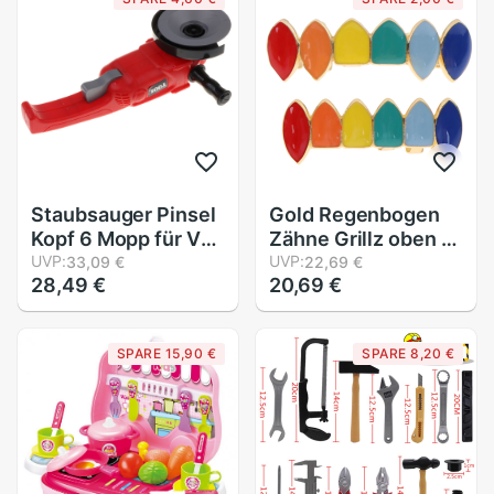
vorgeben Spielen
Umwelt Kunststoff
Ingenieurwesen
Wartung Werkzeug
Spielzeug
Staubsauger Pinsel
Gold Regenbogen
Kopf 6 Mopp für V8
Zähne Grillz oben &
V9 Weiche Teile
UVP:
Unterseite Bunte
UVP:
33,09 €
22,69 €
28,49 €
20,69 €
Zubehör
grillen Zahn
Halloween Vampir
Zähne
SPARE 15,90 €
SPARE 8,20 €