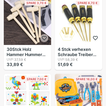
SPARE 3,70 €
SPARE 6,70 €
Spielzeug FrüHenne
Lagerung Clip
Lernen Bildung
Spielzeug Kreative
Spielzeug für
Jungen Geburtstag
30Stck Holz
4 Stck verhexen
Hammer Hummer
Schraube Treiber
Schalentiere
UVP:
einstellen Titan
UVP:
37,59 €
58,39 €
33,89 €
51,69 €
Krabben Hartholz
Legierung
Hammer Hammer
Reparatur
Spielzeug für
Werkzeug Bausatz
SPARE 7,00 €
SPARE 16,00 €
Jungen Mädchen
für RC
Leder Handwerk
Hubschrauber
Schmuck Machen