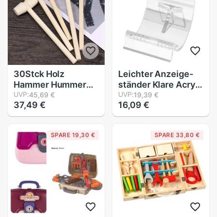
Montage Holz
Spielzeug
30Stck Holz
Leichter Anzeige-
Hammer Hummer
ständer Klare Acryl
Schalentiere
UVP:
Staffelei Halfter
UVP:
45,69 €
19,39 €
37,49 €
16,09 €
Krabben Hartholz
Basis Stehen für
Hammer Hammer
Feuerzeuge,
Spielzeug für
Hochzeit, Heimat,
SPARE 19,30 €
SPARE 33,80 €
Jungen Mädchen
Geburtstag, Party,
Leder Handwerk
tisch Dekorationen
Schmuck Machen