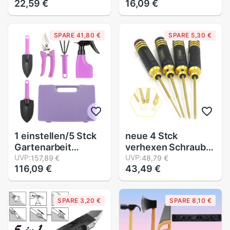
22,59 €
16,09 €
freundlicher Art
Schlüsselring Metall
Karriere Ausbildung
Einstellbare unisex
Aktivität Requisiten
12*2,5 cm
SPARE 41,80 €
SPARE 5,30 €
BX0D
1 einstellen/5 Stck
neue 4 Stck
Gartenarbeit
verhexen Schraube
Werkzeug Enthält
UVP:
Treiber einstellen
UVP:
157,89 €
48,79 €
116,09 €
43,49 €
Schaufel Rechen
Titan Legierung
Scher Spritzgerät
Reparatur
Garten Versorgung
Werkzeug Bausatz
SPARE 3,20 €
SPARE 8,10 €
für RC
Hubschrauber