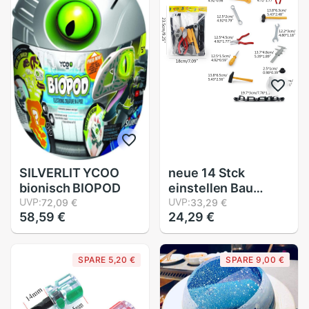
Wissenschaft
Pendel Ball Tisch
Spielzeug
Dekoration
SILVERLIT YCOO
neue 14 Stck
bionisch BIOPOD
einstellen Bau
UVP:
Werkzeug
UVP:
72,09 €
33,29 €
58,59 €
24,29 €
einstellen für
freundlicher Art
Karriere Ausbildung
SPARE 5,20 €
SPARE 9,00 €
Aktivität Requisiten