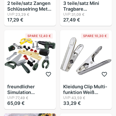
2 teile/satz Zangen
3 teile/satz Mini
Schlüsselring Metall
Tragbare
Einstellbare
UVP:
Werkzeugkasten
UVP:
23,29 €
31,09 €
17,29 €
27,49 €
Schraubstock
Lagerung
Schlüsselring
Kunststoff Kasten
unisex Mini
Zubehör
SPARE 12,40 €
SPARE 10,30 €
Schraubstock
Fernbedienung
Werkzeug Größe:
Auto Universal-
12*2,5 cm
Dekoration
Werkzeug
freundlicher
Kleidung Clip Multi-
Simulation
funktion Weiß
Reparatur
UVP:
Tablette Edelstahl
UVP:
77,49 €
43,59 €
65,09 €
33,29 €
Werkzeug
410 20 stücke
Kunststoff
Solide Langlebig
vorgeben Spielen
Hängen Kleidung