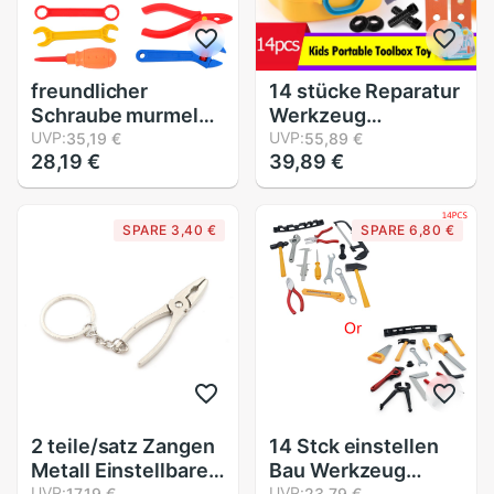
freundlicher
14 stücke Reparatur
Schraube murmeln
Werkzeug
Rätsel Spielzeug
UVP:
einstellen vorgeben
UVP:
35,19 €
55,89 €
28,19 €
39,89 €
vorgeben abspielen
Spielen Spielzeug
Werkzeug Bohrer
lehrreich
Demontage
freundlicher
SPARE 3,40 €
SPARE 6,80 €
Montage
freundlicher
freundlicher Bohrer
Tragbare
3D Puzzle
Werkzeugkasten
Spielzeug Für
Spielzeug
Jungen
Simulation
Pädagogisches
Schraubendreher
Spielzeug
Demontage
2 teile/satz Zangen
14 Stck einstellen
Metall Einstellbare
Bau Werkzeug
UVP:
UVP:
17,19 €
23,79 €