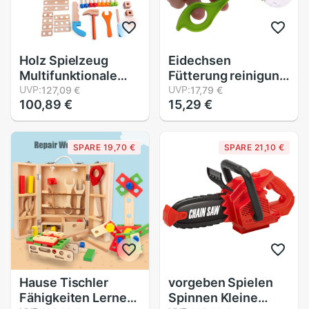
Holz Spielzeug
Eidechsen
Multifunktionale
Fütterung reinigung
Werkzeug Tisch
UVP:
schere zange Reptil
UVP:
127,09 €
17,79 €
100,89 €
15,29 €
freundlicher
Kunststoff Clips
murmeln
Klettern Haustier
Kombination
Liefert Amphibien
SPARE 19,70 €
SPARE 21,10 €
Montage Spielzeug
Insekten Zucht
Junge Demontage
Wurm zu erfassen-
Werkzeug Kasten
Werkzeug
Hause Tischler
vorgeben Spielen
Fähigkeiten Lernen
Spinnen Kleine