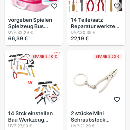
vorgeben Spielen
14 Teile/satz
Spielzeug Bus
Reparatur werkzeug
bilden Praktische
UVP:
Spielen Haus
UVP:
82,29 €
30,39 €
66,39 €
22,19 €
Fähigkeit Kunststoff
Spielzeug Modell
Schönheit Zubehör
für Baby Früh
vorgeben Spielen
Lernen
SPARE 5,40 €
SPARE 5,20 €
Spielzeug für Eltern
Pädagogische
Spielzeug Hause
Kunststoff
Simulation
Werkzeuge P20
14 Stck einstellen
2 stücke Mini
Bau Werkzeug
Schraubstock
einstellen für
UVP:
Werkzeug Zangen
UVP:
27,99 €
21,29 €