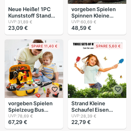
Neue Heiße! 1PC
vorgeben Spielen
Kunststoff Stand
Spinnen Kleine
Lupe Optische Linse
UVP:
Kettensäge mit
UVP:
31,89 €
60,69 €
23,09 €
48,59 €
Lupe Lesen Für
Klang Energie
freundlicher
Werkzeug Garten
Werkzeug
SPARE 11,40 €
SPARE 5,60 €
Simulation
Spielzeug für
freundlicher Jungen
vorgeben Spielen
Strand Kleine
Spielzeug Bus
Schaufel Eisen
bilden Praktische
UVP:
Strand Schaufel
UVP:
78,69 €
28,39 €
67,29 €
22,79 €
Fähigkeit Kunststoff
freundlicher Strand
Schönheit Zubehör
Spielzeug W5P5