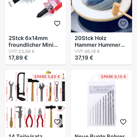
2Stck 6x14mm
20Stck Holz
freundlicher Mini
Hammer Hummer
Reparatur
UVP:
Schalentiere
UVP:
23,09 €
46,19 €
17,89 €
37,19 €
Werkzeuge
Krabben Hartholz
Schraubendreher
Hammer Hammer
Anti Unterhose
Spielzeug für
SPARE 5,80 €
SPARE 9,10 €
Phillips
Jungen Mädchen
Schraubendreher
Leder Handwerk
Bits Einseitig
Schmuck Machen
14 Teile/satz
Neue Bunte Bohrer