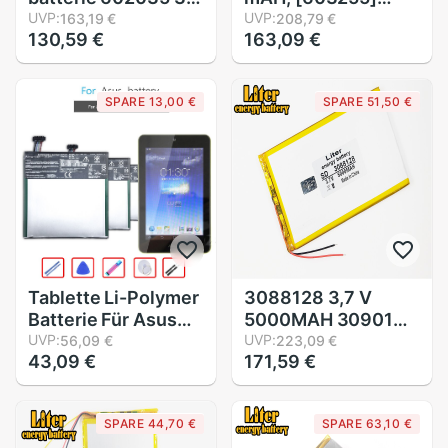
V 400mAh
UVP:
PLIB; Polymer
UVP:
163,19 €
208,79 €
130,59 €
163,09 €
Handheld MP3 MP4
Lithium-Ion/Li-Ion
MP5 GPS Navigator
batterie für dvr,
Lithium-Batterie
GPS, mp3, mp4,
SPARE 13,00 €
SPARE 51,50 €
praktisch,
lautsprecher
Tablette Li-Polymer
3088128 3,7 V
Batterie Für Asus
5000MAH 3090130
Memo Pad HD 7
UVP:
Tablette batterie
UVP:
56,09 €
223,09 €
43,09 €
171,59 €
mich173X HD7
Tablette gm
mich173 K00B
Lithium-Tablette
3950mAh
Polymer batterie
SPARE 44,70 €
SPARE 63,10 €
C11P1304