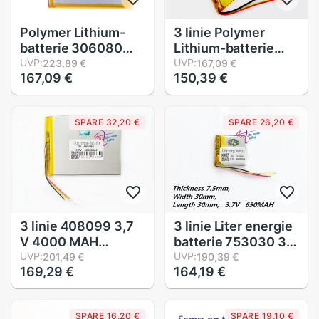
Polymer Lithium-
3 linie Polymer
batterie 306080
Lithium-batterie
2500 mah liebe
UVP:
306080 3,7 V 2500
UVP:
223,89 €
167,09 €
167,09 €
150,39 €
landung PDA Clever
mah liebe landung
Tablette Computer
PDA Clever Tablette
3,7 v Polymer 3 linie
Computer GPS DVD
SPARE 32,20 €
SPARE 26,20 €
DVR 3,7 V Polymer
3 linie 408099 3,7
3 linie Liter energie
V 4000 MAH
batterie 753030 3,7
4080100 Batterie
UVP:
V 650 mah 803030
UVP:
201,49 €
190,39 €
169,29 €
164,19 €
Tablette PC
Universal- Li-Ion
Tablette generische
batterie für Tablette
neue Lithium-
pc 7 zoll 8 zoll 9 zoll
SPARE 16,20 €
SPARE 19,10 €