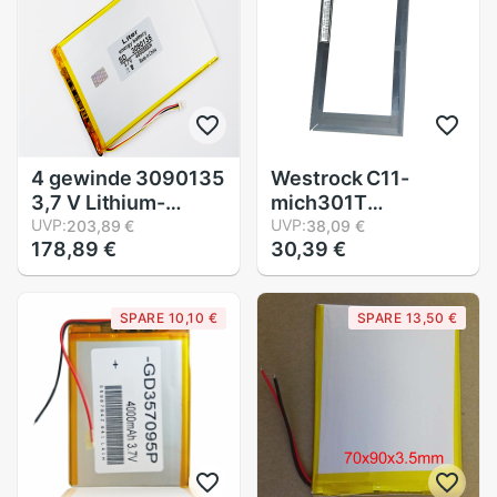
PMT3057
3600mAh + Spur
PMT3067 3G
KEINE
4 gewinde 3090135
Westrock C11-
3,7 V Lithium-
mich301T
Tablette Polymer
UVP:
5070mAh Batterie
UVP:
203,89 €
38,09 €
178,89 €
30,39 €
batterie 0390135
für ASUS Memo Pad
4000MAH DIY
Clever K001 10.1
Handy, Mobiltelefon
"Tablette
SPARE 10,10 €
SPARE 13,50 €
notfall Energie
Ladung schatz