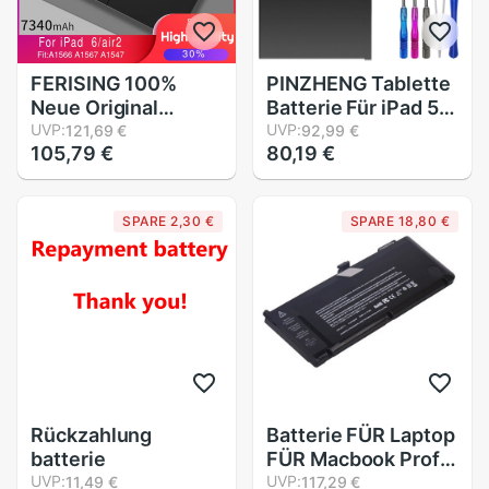
FERISING 100%
PINZHENG Tablette
Neue Original
Batterie Für iPad 5
Tablette Batterie
UVP:
Luft iPad 5 A1474
UVP:
121,69 €
92,99 €
105,79 €
80,19 €
Für iPad 6 Luft 2
A1475 Ersatz
A1566 A1567 A1547
8827mAh Tablette
iPad6 bateria
Batterie Für iPad5
SPARE 2,30 €
SPARE 18,80 €
Polymer Batarya
A1484 Mit reparatur
Ersatz batterie
Werkzeuge
Rückzahlung
Batterie FÜR Laptop
batterie
FÜR Macbook Profi
UVP:
A1286 A1382
UVP:
11,49 €
117,29 €