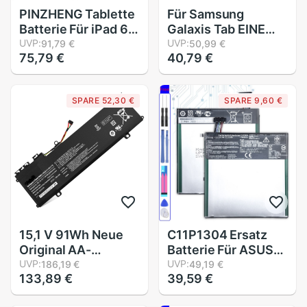
PINZHENG Tablette
Für Samsung
Batterie Für iPad 6
Galaxis Tab EINE
Luft 2 7340mAh
UVP:
10,1 SM-T580 SM
UVP:
91,79 €
50,99 €
75,79 €
40,79 €
Ersatz Bateries Für
T580 T585 T580N
iPad 6 Luft 2 A1566
T585N Tablette Li-
A1567 0 zyklus
Ion Polymer Batterie
SPARE 52,30 €
SPARE 9,60 €
Batterie Mit
7800mAh EB-
Werkzeuge
BT585Abe
15,1 V 91Wh Neue
C11P1304 Ersatz
Original AA-
Batterie Für ASUS
PLVN8NP Laptop
UVP:
Memo Pad HD 7
UVP:
186,19 €
49,19 €
133,89 €
39,59 €
Batterie für
mich173X K00U
Samsung ATIV Buch
K00B HD7 Bateria