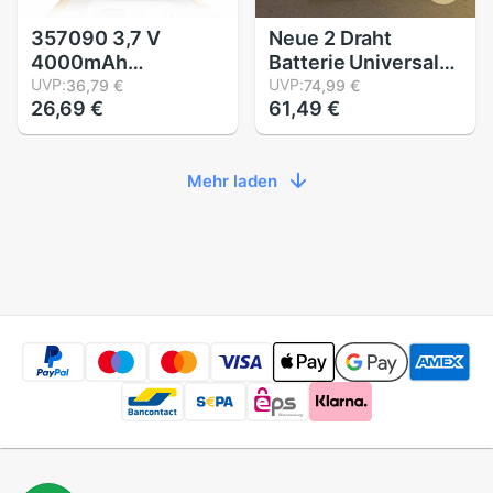
357090 3,7 V
Neue 2 Draht
4000mAh
Batterie Universal-
Wiederaufladbare
UVP:
7 "Für Irbis TZ735
UVP:
36,79 €
74,99 €
26,69 €
61,49 €
Li-Polymer Li-Ion
Tablette Batterie
Batterie Für Irbis
3,7 V Polymer li-Ion
TZ736, TZ-736
+ Verfolgung
Mehr laden
TZ737, TZ-737
TZ738, TZ-738
TZ740, TZ-740