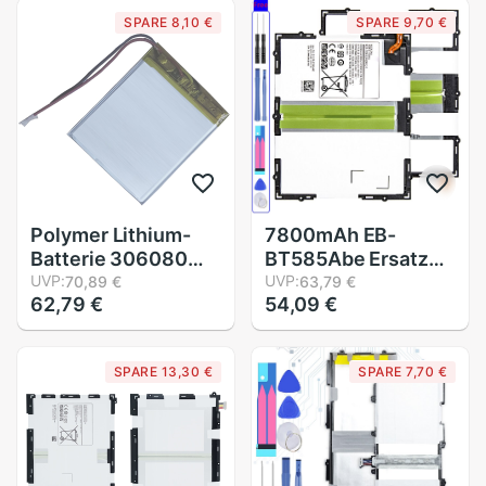
8 NP770Z5E
3950mAh
SPARE 8,10 €
SPARE 9,70 €
880Z5E NP880Z5E
Verfolgung Anzahl
NP880Z5E-X01UB
Polymer Lithium-
7800mAh EB-
Batterie 306080
BT585Abe Ersatz
286080 356080
UVP:
Batterie Für
UVP:
70,89 €
63,79 €
62,79 €
54,09 €
2500 Mah Liebe
Samsung Galaxis
Landung Pda Clever
Tab EINE 10,1 SM
Tablette Computer
T580 SM-T585C
SPARE 13,30 €
SPARE 7,70 €
3,7 V Polymer
T585 T580N +
Verfolgung Nummer