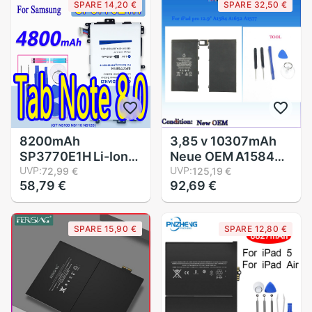
SPARE 14,20 €
SPARE 32,50 €
EB-BT825Abe
6000mAh
8200mAh
3,85 v 10307mAh
SP3770E1H Li-Ion
Neue OEM A1584
Tablette Batterie
UVP:
Batterie für iPad
UVP:
72,99 €
125,19 €
58,79 €
92,69 €
Für Samsung
Profi 12.9 "A1584
Galaxis Hinweis 8,0
A1652 A1577
GT N5100 N5110
SPARE 15,90 €
SPARE 12,80 €
N5120 Lithium-
Polymer-Batterien