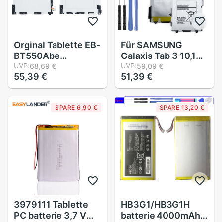
Orginal Tablette EB-
Für SAMSUNG
BT550Abe
Galaxis Tab 3 10,1
6000mAh batterie
UVP:
P5200 P5220
UVP:
68,69 €
59,09 €
55,39 €
51,39 €
Für Samsung
P5210 Ersatz
Galaxis Tab EINE 9.7
Batterie T4500E
"SM-T550 SM-P550
T4500C T4500K
SPARE 6,90 €
SPARE 13,20 €
SM-T555 SM-
6800mAh +
T555C SM-P351 +
Verfolgung Nummer
Werkzeuge
3979111 Tablette
HB3G1/HB3G1H
PC batterie 3,7 V
batterie 4000mAh