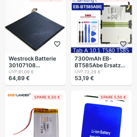
Polymer-batterie
MP3 MP4 DVD
Westrock Batterie
7300mAh EB-
30107108
BT585Abe Ersatz
4600mAh für Acer
UVP:
Batterie Für
UVP:
81,09 €
72,29 €
64,89 €
53,19 €
Acer A1-840-131U
Samsung Galaxis
A1-840FHD-10G2
Tablette Tab EINE
Iconia A1-840FHD-
10,1 T580 SM-
SPARE 6,50 €
SPARE 5,50 €
197C Iconia A1-840
T585C T585 T580N