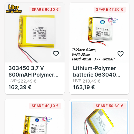
wiederaufladbare
SPARE 60,10 €
SPARE 47,30 €
Lithium-batterien
303450 3,7 V
Lithium-Polymer
600mAH Polymer
batterie 063040
Lithium-Ion/Li-Ion
UVP:
603040 3,7 V
UVP:
222,49 €
210,49 €
162,39 €
163,19 €
batterie für
800mah MP3 MP4
dvr,GPS,mp3,mp4,
GPS Tablette
praktisch,
SPARE 40,10 €
SPARE 50,60 €
lautsprecher