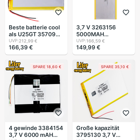
Beste batterie cool
3,7 V 3263156
als U25GT 357090
5000MAH
3,7 V 4000MAH
UVP:
Wiederaufladbare li
UVP:
212,99 €
166,59 €
166,39 €
149,99 €
Tablette Polymer
Polymer Li-Ion
batterie Tablette
Batterie Für 8 Zoll
Computer batterien
9Zoll Tablette PC
SPARE 18,60 €
SPARE 35,10 €
batterie fre
CHUWI Hallo8
Hallo8 Profi xv8
DVD DVR
4 gewinde 3384154
Große kapazität
3,7 V 6000 mAH
3795130 3,7 V