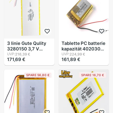
3 linie Gute Qulity
Tablette PC batterie
3280150 3,7 V
kapazität 402030
6000mAH(Real
UVP:
3,7 V 200MAH
UVP:
216,39 €
224,99 €
171,69 €
161,89 €
5900mAh) Li-Ion
Universal- Li-Ion
batterie für V88,
batterie für Tablette
v971, M9 Tablette
pc Mp3 MP4 MP5
SPARE 56,80 €
SPARE 16,70 €
PC, 3282150
GPS Handy,
Mobiltelefon
bluetooth