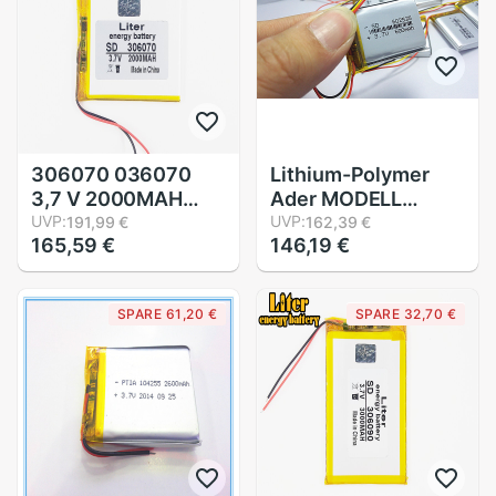
bluetooth
306070 036070
Lithium-Polymer
3,7 V 2000MAH
Ader MODELL
Lithium-Polymer-
UVP:
582535 602535 Li-
UVP:
191,99 €
162,39 €
165,59 €
146,19 €
Batterie Für PSP
Polymer 3,7 v 600
PDA GPS DVR E-
mah 1.7wh
Buchen Tablette PC
tachographen
SPARE 61,20 €
SPARE 32,70 €
Energie Bank wexler
gemeinsame akkus
Buch E6005