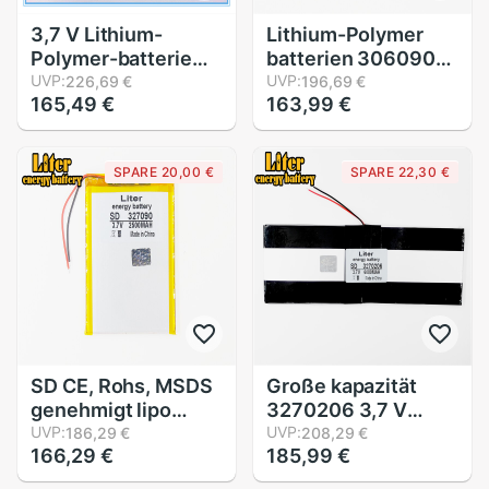
3,7 V Lithium-
Lithium-Polymer
Polymer-batterie
batterien 306090
2600 mah 104255
UVP:
3,7 V/haltige
UVP:
226,69 €
196,69 €
165,49 €
163,99 €
Handy, Mobiltelefon
3000mAh / 7 zoll
Energie liefern
Tablette PC
Tablette GPS
Universal- Batterie
SPARE 20,00 €
SPARE 22,30 €
Navigator
LI
SD CE, Rohs, MSDS
Große kapazität
genehmigt lipo
3270206 3,7 V
batterie 3,7 v
UVP:
Tablette batterie
UVP:
186,29 €
208,29 €
166,29 €
185,99 €
327090 für Tablette
6000mah jeder
pc 2500mah
Tablette Universal-