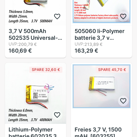
3,7 V 500mAh
505060 li-Polymer
502535 Universal-
batterie 3,7 v
Li-Ion batterie für
UVP:
2000mah für gps
UVP:
200,79 €
213,89 €
160,69 €
163,29 €
Tablette pc 7 zoll 8
Akku Für MP4 MP5
9 Mp4 Mp5 DIY Pad
GPS DVD Handy,
DVD bluetooth
Mobiltelefon Video
SPARE 32,60 €
SPARE 45,70 €
Headset
spiel E-bücher
Lithium-Polymer
Freies 3,7 V, 1500
batterie 602035 3,7
mAH, [603255]