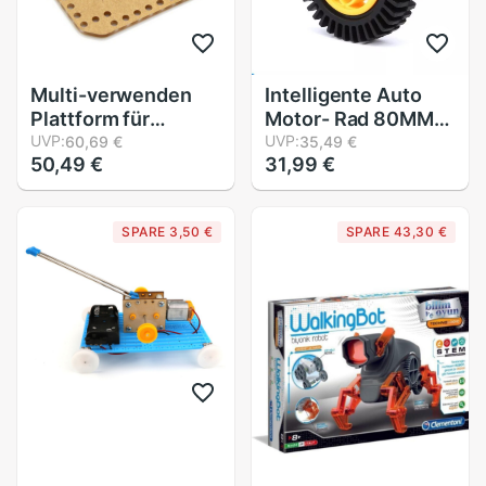
Multi-verwenden
Intelligente Auto
Plattform für
Motor- Rad 80MM
Robotik Bausatz
UVP:
Flamme Rad TT
UVP:
60,69 €
35,49 €
50,49 €
31,99 €
Makeblock
Motor- Passenden
Lenkrad Intelligente
Auto Rad
SPARE 3,50 €
SPARE 43,30 €