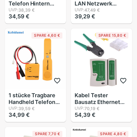
Telefon Hintern
LAN Netzwerk
Prüfung Tester
UVP:
Adapter Katze5
UVP:
38,39 €
47,49 €
34,59 €
39,29 €
C019 Überprüfen
Katze5E Patch Tafel
Linienrichter
RJ45 Vernetzung
Werkzeug Netzwerk
Zauberstab
SPARE 4,60 €
SPARE 15,80 €
Kabel einstellen
Montieren Gestell
Professionelle
Halterung
Gerät für Telefon
Linie Fehler
1 stücke Tragbare
Kabel Tester
Handheld Telefon
Bausatz Ethernet
Kabel Tracker
UVP:
Kabel Tester
UVP:
39,59 €
70,19 €
34,99 €
54,39 €
Telefon Draht
Bausatz crimpen
Detektor RJ11 Linie
Crimper Zangen +
Kabel Tester
100 stücke RJ45
SPARE 7,70 €
SPARE 4,80 €
Werkzeug Bausatz
Katze5 Katze5e