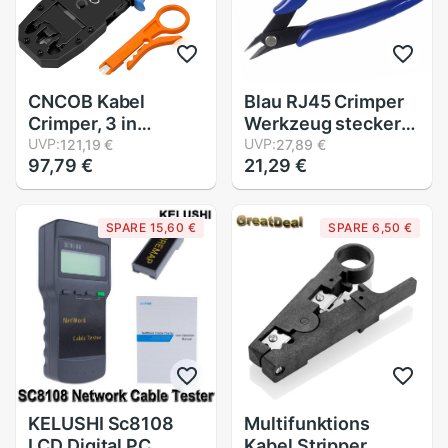
CNCOB Kabel
Blau RJ45 Crimper
Crimper, 3 in
Werkzeug stecker
Modulare crimpen-
UVP:
EnterNet Schneiden
UVP:
121,19 €
27,89 €
97,79 €
21,29 €
werkzeug Für crts,
Zangen Draht
streifen, und crimps
Cutter Netz Kabel
8P8C/RJ-45,
Crimper Draht
SPARE 15,60 €
SPARE 6,50 €
6P6C/RJ12,
Strippen Strippe
6P4C/RJ-11,
HY1537
4P4C/4P2C
KELUSHI Sc8108
Multifunktions
LCD Digital PC
Kabel Stripper