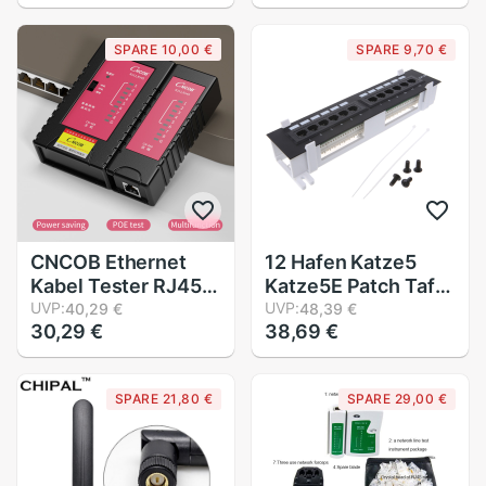
Tester RJ11 Tester
Draht Kabel Tester
Linienrichter
Toner Tracer inder
SPARE 10,00 €
SPARE 9,70 €
Werkzeug Kabel
Detektor
Vernetzung-
Werkzeug
CNCOB Ethernet
12 Hafen Katze5
Kabel Tester RJ45
Katze5E Patch Tafel
RJ11 RJ12 Katze5E
UVP:
RJ45 Vernetzung
UVP:
40,29 €
48,39 €
30,29 €
38,69 €
Katze6 LAN Kabel
Zauberstab
Tester Netzwerk
Montieren Gestell
Prüfung Werkzeuge
Halterung
SPARE 21,80 €
SPARE 29,00 €
überprüfen für
UTP/STP netzwerk
kabel