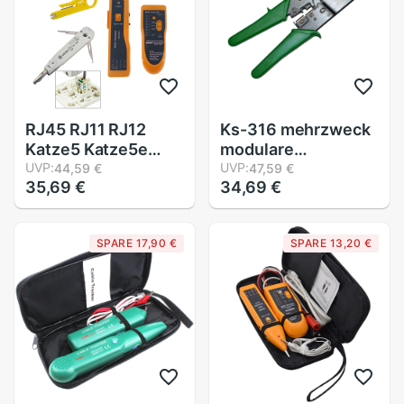
RJ45 RJ11 RJ12
Ks-316 mehrzweck
Katze5 Katze5e
modulare
Tragbare LAN
UVP:
crimpzange rj45
UVP:
44,59 €
47,59 €
35,69 €
34,69 €
Netzwerk Werkzeug
netzwerk
Bausatz Utp Kabel
quetschverbindenzang
Tester UND Zange
ethernet-kabel
SPARE 17,90 €
SPARE 13,20 €
crimpen Crimper
zange rj11 telefon
Stecker Draht
Dual
Stripper köpfe
quetschverbindenzang