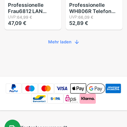
Professionelle
Professionelle
Frau6812 LAN
WH806R Telefon
Netzwerk Kabel
UVP:
Telefon Draht
UVP:
64,99 €
66,09 €
47,09 €
52,89 €
Tester Für UTP STP
Tracker LAN
Katze5 Katze5E
Netzwerk Kabel
Katze6 Katze6E
Tester für UTP STP
Mehr laden
RJ45 RJ11 Telefon
RJ45 RJ11 Linie
Draht Tracker
Finder
Tracer
diagnostizieren Ton
Tracer