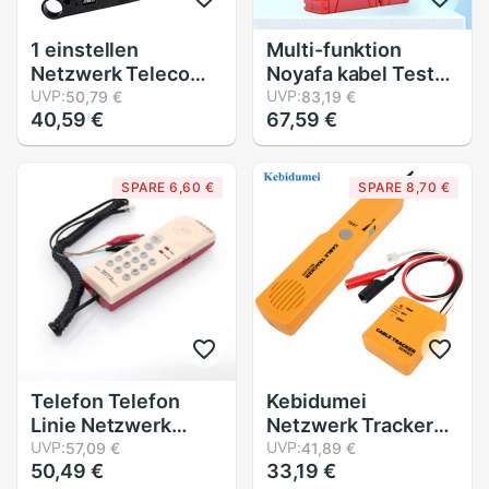
1 einstellen
Multi-funktion
Netzwerk Telecom
Noyafa kabel Tester
Crimpen Werkzeug
UVP:
für Standard HDMI
UVP:
50,79 €
83,19 €
40,59 €
67,59 €
Für RJ45 RJ11
und HDMI Tester
Katze7 Katze6A
NF-611
Katze5 Modulare
SPARE 6,60 €
SPARE 8,70 €
Stecker Metall
Zange Crimper
Combo Bausatz
Telefon Telefon
Kebidumei
Linie Netzwerk
Netzwerk Tracker
Kabel Tester
UVP:
diagnostizieren Ton
UVP:
57,09 €
41,89 €
50,49 €
33,19 €
Hintern Prüfung
Finder Telefon