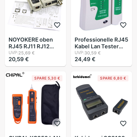
Klemme
NOYOKERE oben
Professionelle RJ45
RJ45 RJ11 RJ12
Kabel Lan Tester
Katze5 Katze 6 UTP
UVP:
Netzwerk Kabel
UVP:
25,69 €
30,59 €
20,59 €
24,49 €
Netzwerk Lan Kabel
Tester RJ45 RJ11
Tester Prüfung
RJ12 Katze5 UTP
Werkzeug
LAN Kabel Tester
SPARE 5,30 €
SPARE 6,80 €
Netzwerk Werkzeug
Netzwerk Reparatur