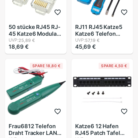
50 stücke RJ45 RJ-
RJ11 RJ45 Katze5
45 Katze6 Modulare
Katze6 Telefon
Kabel Kopf Stecker
UVP:
Draht Tracker
UVP:
25,89 €
57,19 €
18,69 €
45,69 €
Ethernet Vergoldet
Tracer Toner
Netzwerk Stecker
Ethernet LAN
Gold Überzogene
Netzwerk Kabel
SPARE 18,80 €
SPARE 4,50 €
Führt HöHier
Tester Detektor
Signalstärke
Linie Finder
Frau6812 Telefon
Katze6 12 Hafen
Draht Tracker LAN
RJ45 Patch Tafel