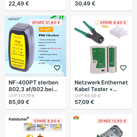
22,49 €
30,49 €
Werkzeug Mit
Schneiden
Sensor Für Telecom
Werkzeug Bausätze
Telefon RJ11 LAN
utp Tester RJ11
SPARE 31,80 €
SPARE 8,60 €
Netzwerk Katze5
RJ12 Katze5
RJ45 Patch Tafel
Katze5e Stecker
8P6P4P
NF-400PT sterben
Netzwerk Enthernet
802,3 af/802.beim
Kabel Tester +
PoE (Energie über
UVP:
crimpen Crimper
UVP:
117,79 €
65,69 €
85,99 €
57,09 €
Ethernet) Tester
Automatische
verbunden zu eine
zangen + 100 RJ45
RJ45 Auslauf zu
Katze5 Katze5e
SPARE 8,90 €
SPARE 12,90 €
bestimmen sterben
Stecker modular
existenz von PoE
Stecker Netzwerk
Werkzeug Bausätze