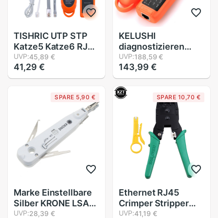
TISHRIC UTP STP
KELUSHI
Katze5 Katze6 RJ45
diagnostizieren
Lan-netzwerkkabel
UVP:
Tester XQ-350 für
UVP:
45,89 €
188,59 €
41,29 €
143,99 €
Tester linie Finder
UTP STP Katze5
Rj11 Draht Tracker
Katze6 RJ45 LAN
Tracer
Netzwerkkabel Linie
SPARE 5,90 €
SPARE 10,70 €
diagnostizieren Ton
Finder Rj11 Draht
Bausatz XQ-350
Tracker/Tracer
Marke Einstellbare
Ethernet RJ45
Silber KRONE LSA-
Crimper Stripper
Plus Anlege
UVP:
Netzwerk Kabel
UVP:
28,39 €
41,19 €