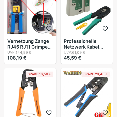
Crimper stecker
Katze5/Katze6 RJ11
Klemme PC
RJ45 Netzwerk
Draht Geschnitten
Vernetzung Zange
Professionelle
RJ45 RJ11 Crimpen
Netzwerk Kabel
Kabel Stripper
UVP:
Tester Lan rj45 rj11
UVP:
144,99 €
61,09 €
108,19 €
45,59 €
Crimper RJ45
mit Draht Kabel
DRücken Linie
Crimper crimpen PC
Klemme Zange
Netzwerk Hand
SPARE 16,50 €
SPARE 20,40 €
Werkzeuge
Herramientas