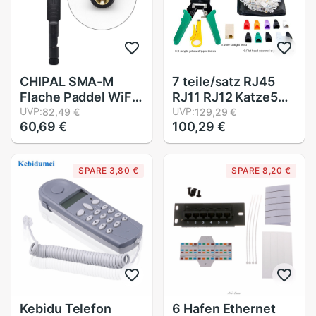
CHIPAL SMA-M
7 teile/satz RJ45
Flache Paddel WiFi
RJ11 RJ12 Katze5
Antenne 155mm
UVP:
Katze5e Tragbare
UVP:
82,49 €
129,29 €
60,69 €
100,29 €
5dBi 700-2700Mhz
LAN Netzwerk
2,4G 5,8G 3G 4G
Reparatur
LTE GSM Mit SMA
Werkzeug Bausatz
SPARE 3,80 €
SPARE 8,20 €
Stecker für Modem
Utp netzwerk kabel
Router
Tester Zange
Crimpen werkzeug
stecker Terow
Kebidu Telefon
6 Hafen Ethernet