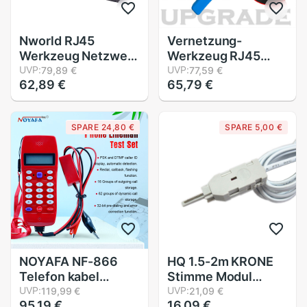
Nworld RJ45
Vernetzung-
Werkzeug Netzwerk
Werkzeug RJ45
Crimper Werkzeug
UVP:
RJ11 Crimpen Kabel
UVP:
79,89 €
77,59 €
62,89 €
65,79 €
Für Katze7 Katze6
Stripper Crimper
Katze5e Katze5 STP
RJ45 DRücken Linie
Stecker RJ45
Klemme Zangen für
SPARE 24,80 €
SPARE 5,00 €
Stecker Kabel
RJ45 stecker
Multifunktio
crimpen Metall Clip
NOYAFA NF-866
HQ 1.5-2m KRONE
Telefon kabel
Stimme Modul
Tester lan telefon
UVP:
Prüfung Kabel 110
UVP:
119,99 €
21,09 €
95,19 €
16,09 €
kabel Toner Tracker
zu RJ11 Prüfung