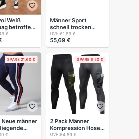
ol Weiß
Männer Sport
ag betroffen
schnell trocken
nghose
Fitness
UVP:
49 €
61,89 €
€
55,69 €
W20EA0036
Fitnessstudio
Kompression Profi
Strumpfhosen
SPARE 21,60 €
SPARE 6,50 €
Hosen Legings Zug
Jogger Basketball
Leggings Laufen
Fitness Hosen
t Neue männer
2 Pack Männer
liegende
Kompression Hosen
 Sport und
Fitness Hosen
UVP:
39 €
64,89 €