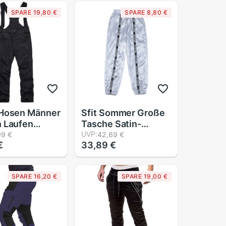
 Laufen
verlieren
SPARE 19,80 €
SPARE 8,80 €
sen Hosen
Fitnessstudio
Jogginghose
Pantalones
Deportivos
 Hosen Männer
Sfit Sommer Große
 Laufen
Tasche Satin-
en Schlauch
Markieren Hosen
UVP:
99 €
42,69 €
€
33,89 €
 Winddicht
Frauen Glänzend
rdichte
Sport Band Hosen
r Warme
BF Harajuku Jogger
SPARE 16,20 €
SPARE 19,00 €
oard Hosen
Frauen Sport Hosen
sbildung
4 farben