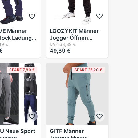
VE Männer
LOOZYKIT Männer
lock Ladung
Jogger Öffnen
 Schlanke
Boden Laufschuhe
UVP:
49 €
68,89 €
€
49,89 €
tasche Sport
Hosen Elastische
lässig
Fitness Sport Hosen
rschluss
Bequeme Beiläufige
SPARE 7,80 €
SPARE 25,20 €
Fitnessstudio
Reißverschluss
ing
Tasche Jogginghose
nghose
Männlichen
U Neue Sport
GITF Männer
ession
Joggen Hosen