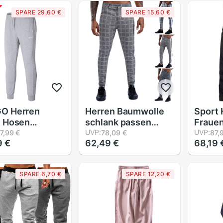
er Jogger
Hosen Fitnessstudio
Taille
SPARE 29,60 €
SPARE 15,60 €
t Hosen
Sport Jogginghose
draus
ildung
Elastische Fitness
schen
trainieren Taschen
Sportbekleidung
O Herren
Herren Baumwolle
Sport
t Hosen
schlank passen
Frauen
ieren Laufen
Hosen Dünne
UVP:
drauss
UVP:
7,99 €
78,09 €
87,
9 €
62,49 €
68,19 
ssstudio
Chinos Jogger
Hosen
uch schnell
Hosen lässig
Wasse
en Fitness
Knöchel Länge
Winte
SPARE 6,70 €
SPARE 12,20 €
uilding
Streetwear Plaid
Snowb
inghose
Seite Streifen
Ski Au
tball
Bleistift Hosen
Hosen
ldung Jogger