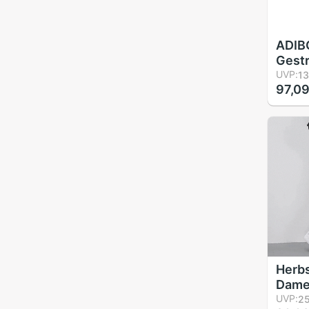
ADIB
Gestr
baum
UVP:
13
97,09
zum F
kleid
hose
Capri
Herb
Dame
Schla
UVP:
25