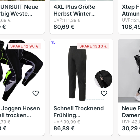
 UNISUIT Neue
4XL Plus Größe
Xtep F
rbig Weste
Herbst Winter
Atmun
 zurück
Frauen Sport
UVP:
Schul
UVP:
,69 €
111,39 €
121
 €
80,69 €
108,4
ellbare
Schlauch verlieren
Schlau
nträger
Lange, Breite Bein
Sport
kter Lange
Jogginghose
97912
SPARE 12,90 €
SPARE 13,10 €
 verlieren
Joggen ÜSpund
t lässig
trainieren Lässige
inghose
Spur keuchen
Schlauch
 Joggen Hosen
Schnell Trocknend
Neue F
ll trocken
Frühling
Damen
hose
Atmungsaktive
UVP:
unise
UVP:
,79 €
99,99 €
42,
9 €
86,89 €
30,29 
ression
Herren Joggen
Hosen
tbekleidung
Schlauch Lauf
Hosen 