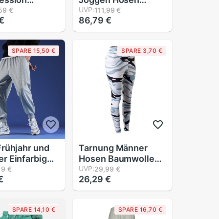
e Hosen
Laufen draussen
UVP:
59 €
111,99 €
€
86,79 €
n Hosen
Sport Fitnessstudio
 Turnhalle
lässig -Trend
dung Fitness
Schnell Trocknend
SPARE 15,50 €
SPARE 3,70 €
 Joggen
trainieren
ichen Dünne
Männlichen Hosen
Ausbildung FußBall
Hosen
rühjahr und
Tarnung Männer
 Einfarbig
Hosen Baumwolle
 Hosen männer
Komfortable
UVP:
19 €
29,99 €
€
26,29 €
verlieren
Weibliche Elastische
Hosen Reine
Taille strecken
olle
Camo Armee Lange
SPARE 14,10 €
SPARE 16,70 €
ose
Klassische Schlauch