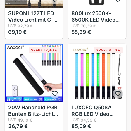
SUPON L122T LED
800Lux 2500K-
Video Licht mit C-
6500K LED Video
Klemme
UVP:
Licht Einstellbar Ball
UVP:
92,79 €
70,39 €
69,19 €
55,39 €
Schreibtisch Licht
Kopf Mini Vlog
Stehen 360 Grad
Füllen Licht
Drehbare Ball Kopf
2000mAh Typ-c
SPARE 12,40 €
SPARE 9,50 €
Einstellbare
Hafen Kamera Licht
Aluminium Halfter
Für Selfie Video
20W Handheld RGB
LUXCEO Q508A
Bunten Blitz-Licht
RGB LED Video
Zauberstab LED
UVP:
Licht Zauberstab
UVP:
49,19 €
94,59 €
36,79 €
85,09 €
Fotografie
Rohr Fotografie