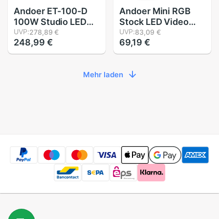
Andoer ET-100-D
Andoer Mini RGB
100W Studio LED
Stock LED Video
Kontinuierliche
UVP:
Licht Volle Farbe
UVP:
278,89 €
83,09 €
248,99 €
69,19 €
Video Licht 5600K
Magnetische
Einstellbare
Handheld RGB
Helligkeit CRI 95 +
Stock Rohr Licht
Mehr laden
w/ Standard
Lampe Dimmbare
Reflektor
Fotografie Studio
Fernbedienung
Licht