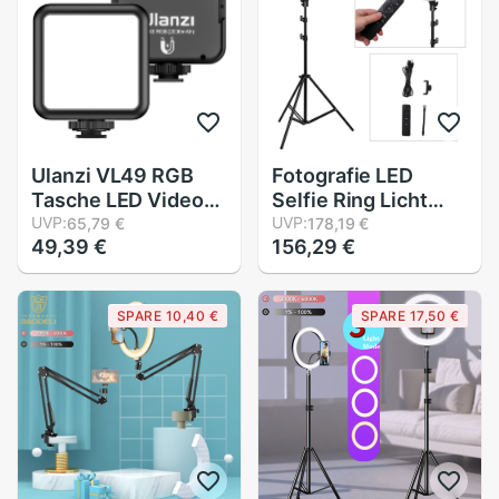
Ulanzi VL49 RGB
Fotografie LED
Tasche LED Video
Selfie Ring Licht
Licht Fotografie
UVP:
Fernbedienung 14
UVP:
65,79 €
178,19 €
49,39 €
156,29 €
Füllen Licht 2500K-
zoll 36cm
9000K Dimmbare
Dimmbare Kamera
CRI95 + Gebaut-in
Telefon Ring Lampe
SPARE 10,40 €
SPARE 17,50 €
Batterie mit Kalten
Mit Stativ Für
Schuh Halterungen
machen-hoch Video
Live