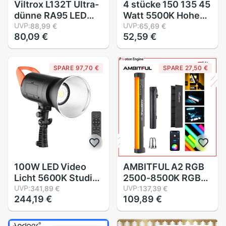
Viltrox L132T Ultra-
4 stücke 150 135 45
dünne RA95 LED
Watt 5500K Hohe
Video Füllen Licht
UVP:
Helle Fotografie
UVP:
88,99 €
65,69 €
80,09 €
52,59 €
Tafel 3300-5600
Tageslicht
karat Bi-farbe
Leuchtstofflampen
&Ampere;
Lampen E27 Basis
SPARE 97,70 €
SPARE 27,50 €
Dimmbare LCD
Für Softbox
Anzeige für DSLR
Fotografische foto
Kamera DV
Camcorder
100W LED Video
AMBITFUL A2 RGB
Licht 5600K Studio
2500-8500K RGB
Lichter Dimmbare
UVP:
LED Video Stock
UVP:
341,89 €
137,39 €
244,19 €
109,89 €
Bowens Berg
Rohr Licht +
Kontinuierliche
Bienenwabe Netz
Licht Reflektor
Gebaut-in APP