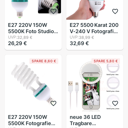
E27 220V 150W
E27 5500 Karat 200
5500K Foto Studio
V-240 V Fotografie
Birne Video Weiß
UVP:
Studio Beleuchtung
UVP:
32,89 €
38,99 €
26,29 €
32,69 €
Fotografie Licht
Glühlampe-foto-
Tageslicht Lampe
beleuchtung
Freies
Tageslicht
SPARE 8,60 €
SPARE 5,80 €
Ausgewogene
Energiesparende
leuchtstoff lampe
E27 220V 150W
neue 36 LED
5500K Fotografie
Tragbare