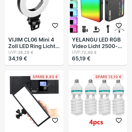
VIJIM CL06 Mini 4
YELANGU LED RGB
Zoll LED Ring Licht
Video Licht 2500-
Clip-auf Laptop
UVP:
9000K Temperatur
UVP:
38,29 €
72,49 €
34,19 €
65,19 €
Video Konferenz
Tragbare
Beleuchtung 3
Photogaphy Selfie
Beleuchtung Modi
Beleuchtung für
SPARE 8,90 €
SPARE 13,10 €
3200K-6500K
Studio DSLR
Dimmbare USB
Kamera
angetrieben
Smartphone
3100mAh