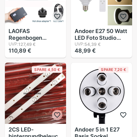
LAOFAS
Andoer E27 50 Watt
Regenbogen
LED Foto Studio
Frische RGB LED
UVP:
Licht Birne Lampe
UVP:
127,49 €
54,39 €
110,89 €
48,99 €
Kamera Licht Volle
Einstellbare
Farbe Ausgang
Helligkeit 3200
Video Licht Bausatz
karat ~ 5600 karat
SPARE 4,50 €
SPARE 7,20 €
Dimmbare 2500K-
w/Fernbedienung
8500K Bi-farbe
Video Glühbirne
Tafel Licht CRI 95 +
AC185-245V
2CS LED-
Andoer 5 in 1 E27
hintergrundbeleuchtung
Basis Sockel