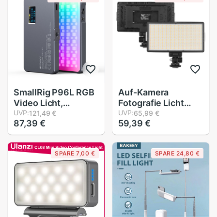
Kamera Licht
Licht Fotografie
Lampe machen-
hoch
SmallRig P96L RGB
Auf-Kamera
Video Licht,
Fotografie Licht
tragbare LED
UVP:
Tafel LED-416 LED
UVP:
121,49 €
65,99 €
87,39 €
59,39 €
Kamera Licht Volle
Video Licht 416Stck
Farbe Füllen Licht
Licht Perlen 3200-
CRI 96 +
5600K dimmbare
SPARE 7,00 €
SPARE 24,80 €
Wiederaufladbare
für draussen Studio
LED DSLR
Fotografie
Beleuchtung 3489