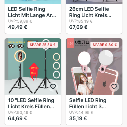
LED Selfie Ring
26cm LED Selfie
Licht Mit Lange Arm
Ring Licht Kreis
Kreis Füllen Licht
UVP:
Runde Lampe Füllen
UVP:
59,89 €
85,19 €
49,49 €
67,69 €
Dimmbar Runde
Licht Dimmbare
Lampe Stativ
Stativ Trepied
machen-hoch
machen-hoch
SPARE 25,80 €
SPARE 9,80 €
Fotografie RingLight
Fotografie RingLight
Telefon Ständer
Telefon Ständer
Halfter
Halfter
10 "LED Selfie Ring
Selfie LED Ring
Licht Kreis Füllen
Füllen Licht 3
Licht Dimmbar
UVP:
ebenen
UVP:
90,49 €
44,99 €
64,69 €
35,19 €
Runde Lampe Stativ
Beleuchtung
Fotografie RingLight
Tragbare praktisch