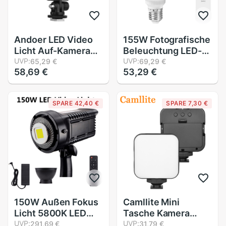
Andoer LED Video
155W Fotografische
Licht Auf-Kamera
Beleuchtung LED-
Licht Tafel 416
UVP:
lampen E27 Basis
UVP:
65,29 €
69,29 €
58,69 €
53,29 €
Perlen 3200-5600K
Lampe Mit
1/4 Zoll Schraube
Fernbedienung
See Kalt schuh Ball
Dimmbare
SPARE 42,40 €
SPARE 7,30 €
Kopf für draussen
Tageslicht Birne Für
Fotografie
Foto Studio Softbox
Ausrügestochen
150W Außen Fokus
Camllite Mini
Licht 5800K LED
Tasche Kamera
Video Licht CRI 95
UVP:
praktisch LED Video
UVP:
291,69 €
31,79 €