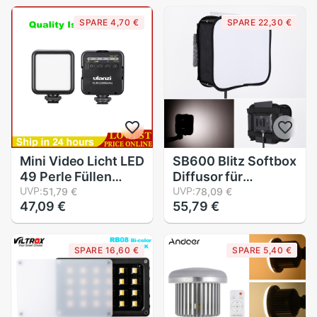
Trepied machen-
10 LEDs Für
SPARE 4,70 €
SPARE 22,30 €
hoch Telefon
praktisch USB
Ständer Halfter
Aufladbare Clip
Lampe freies schiff
Mini Video Licht LED
SB600 Blitz Softbox
49 Perle Füllen
Diffusor für
Licht Lithium-
UVP:
Yongnuo YN600
UVP:
51,79 €
78,09 €
47,09 €
55,79 €
Batterie Füllen Licht
Faltbare Video Licht
Für
Tafel
Macrophotography
SPARE 16,60 €
SPARE 5,40 €
DSLR Kamera
Videolight Hochzeit
Aufnahme