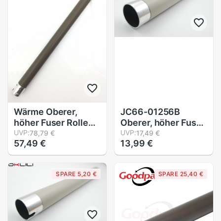
2050 2550
8670 8860 8870
FX3000
Wärme Oberer,
JC66-01256B
höher Fuser Rolle
Oberer, höher Fuser
für Bruder DCP7055
UVP:
Rolle Wärme Rolle
UVP:
78,79 €
17,49 €
57,49 €
13,99 €
7060 7065 HL2220
für Samsung ML
2230 2240 2250
1910 1915 2510
2270 2275 2280
2525 2540 2545
SPARE 5,20 €
SPARE 25,40 €
2130 2132 2135
2580 2851 SCX
2242 MFC7240
4600 4623 4626
7360 7365
4725 4824