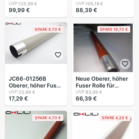
7780 WÄRME
UVP:
niedriger Druck
UVP:
125,99 €
105,19 €
99,99 €
88,39 €
Oberer, höher Fuser
Rolle für Bruder
Rolle für Ricoh
HL3140 HL3150
Aficio 1013 120 1515
HL3170 MFC9130
SPARE 6,70 €
SPARE 16,70 €
3310 4410 4420
MFC9140
MP161 MP171
MFC9330
MP201
MFC9340 DCP2020
JC66-01256B
Neue Oberer, höher
Oberer, höher Fuser
Fuser Rolle für
Rolle Wärme für
UVP:
Xerox DC 240 242
UVP:
23,99 €
83,09 €
17,29 €
66,39 €
Samsung ML 1910
250 252 260
1915 2510 2525
WC7675 7755 7765
2540 2545 2580
7775 DCC 6550
SPARE 4,70 €
SPARE 4,20 €
2851 SCX 4600
7500 7550 6500
4623 4626 4725
5065 5500 7600
4824 4828
hören Rolle