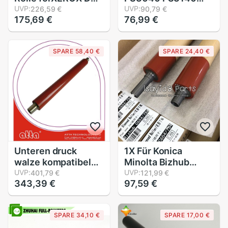
4110 4112 4127
UVP:
Oberen Druck Rolle
UVP:
226,59 €
90,79 €
175,69 €
76,99 €
4595 D95 D110
Fuser Rolle, Für
Oberen heizung
Kyocera FS FS-
Original
3040 FS-3140
SPARE 58,40 €
SPARE 24,40 €
Oberen Heizung
Rolle,
Unteren druck
1X Für Konica
walze kompatibel
Minolta Bizhub
für C203 C253
UVP:
C554 C654 C754
UVP:
401,79 €
121,99 €
343,39 €
97,59 €
C353, niedriger
C554e C654e
gesleevt rolle
C754e C 554 654
754 Niederdruck-
SPARE 34,10 €
SPARE 17,00 €
fuser Rolle