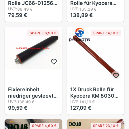
Rolle JC66-01256B
Rolle für Kyocera
Für Samsung
UVP:
TASKalfa 306 306ci
UVP:
88,49 €
165,29 €
79,59 €
138,89 €
ML2850 ML2851
Heißer/Heizung
SCX4824 SCX4828
Rolle
Niedrigeren Druck
SPARE 38,90 €
SPARE 14,10 €
Rolle JC66-01663A
JC66-01664A
Fixiereinheit
1X Druck Rolle für
niedriger gesleevt
Kyocera KM 8030
Rolle für Konica
UVP:
6030 KM8030
UVP:
138,49 €
141,19 €
99,59 €
127,09 €
Minolta K 7155 7165
KM6030 TASKalfa
7255 7272 DI650
820 620
DI5510 Druckrolle
Niedrigeren Fuser
SPARE 4,60 €
SPARE 23,10 €
56AA53060
Rolle Wärme