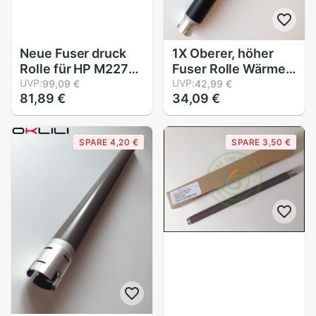
Neue Fuser druck
1X Oberer, höher
Rolle für HP M227
Fuser Rolle Wärme
M203d M104 M132
UVP:
Rolle für Bruder
UVP:
99,09 €
42,99 €
81,89 €
34,09 €
M106 M134 M104
HL4140 HL4150
M101 M102 M129
HL4570 MFC9055
M130 M133 M134
MFC9460
SPARE 4,20 €
SPARE 3,50 €
M276 m106 M103
MFC9560
M102 M102W 102
MFC9970 L8250
L8350 L9200
L8650 L8600