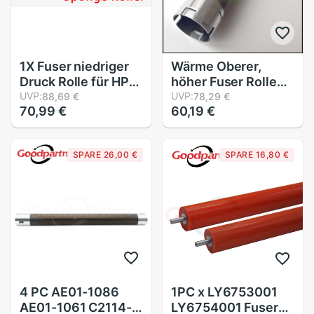
1X Fuser niedriger
Wärme Oberer,
Druck Rolle für HP
höher Fuser Rolle
M102 M104 M106
UVP:
für Bruder DCP7020
UVP:
88,69 €
78,29 €
70,99 €
60,19 €
M130 M132 M134
7030 7040 HL2040
M203 M227 M206
2070 2140 2150
M230 M148 M101
2170 MFC7220
SPARE 26,00 €
SPARE 16,80 €
M103 m105 M118
7225 7420 7820
M129 M131 M133
7320 7340 7345
7440 7840
4 PC AE01-1086
1PC x LY6753001
AE01-1061 C2114-
LY6754001 Fuser