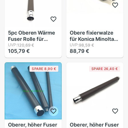
5pc Oberen Wärme
Obere fixierwalze
Fuser Rolle für
für Konica Minolta
Bruder DCP7055
UVP:
BH600 750 601 751
UVP:
120,69 €
98,59 €
105,79 €
88,79 €
7060 7065 HL2220
2230 2240 2250
2270 2275 2280
SPARE 8,90 €
SPARE 26,40 €
2130 2132 2135
2242 MFC7240
7360
Oberer, höher Fuser
Oberer, höher Fuser