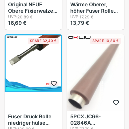
Original NEUE
Wärme Oberer,
Obere Fixierwalze
höher Fuser Rolle
Heizwalze für
UVP:
für Bruder DCP7055
UVP:
20,89 €
17,29 €
16,69 €
13,79 €
Bruder DCP7060
7060 7065 HL2220
7065 HL2220 2230
2230 2240 2250
2240 2270 2280
2270 2275 2280
SPARE 32,40 €
SPARE 10,80 €
MFC7240 7360
2130 2132 2135
7460 7860
2242 MFC7240
Fax2840
7360 7365
Fuser Druck Rolle
5PCX JC66-
niedriger hülse
02846A
UVP:
UVP:
120,09 €
77,79 €