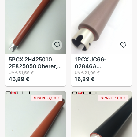
5PCX 2H425010
1PCX JC66-
2F825050 Oberer,
02846A
höher Fuser Rolle
UVP:
126N00410 Oberer,
UVP:
51,59 €
21,09 €
46,89 €
16,89 €
Wärme für Kyocera
höher FUSER Rolle
FS1028
WÄRME für
FS1028MFP FS1128
Samsung M4025
SPARE 6,30 €
SPARE 7,80 €
FS1350 FS2000
M4030 M4070
KM2810 KM2820
M4072 M4075
FS1370 M2035
M4080 für Xerox
2535
3320 3225 3315
3325