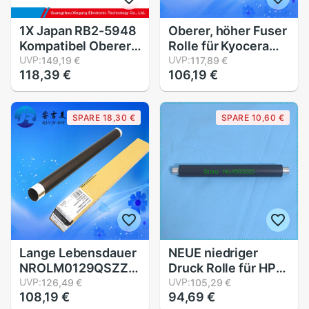
1X Japan RB2-5948
Oberer, höher Fuser
Kompatibel Oberer,
Rolle für Kyocera
höher Fuser Rolle
UVP:
FS2100DN 2100D
UVP:
149,19 €
117,89 €
118,39 €
106,19 €
Heizung Rolle
2100 M3040dn
Ersatz für HP
M3540dn Wärme
LaserJet LJ 9000
Rolle
SPARE 18,30 €
SPARE 10,60 €
9040 9050
9000DN 9000HNS
9000N
Lange Lebensdauer
NEUE niedriger
NROLM0129QSZZ
Druck Rolle für HP
Oberer, höher Fuser
UVP:
9000 9040 9050
UVP:
126,49 €
105,29 €
108,19 €
94,69 €
Rolle für Scharf
RB2-5921-000