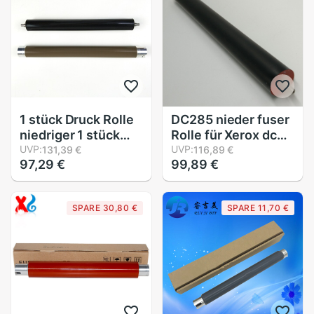
1 stück Druck Rolle
DC285 nieder fuser
niedriger 1 stück
Rolle für Xerox dc
Obere Walze
UVP:
235 285 405 Druck
UVP:
131,39 €
116,89 €
97,29 €
99,89 €
Kompatibel für
Rolle Für Xerox
Bruder HL5240
dc235 dc285 dc405
HL5230 HL5340
nieder fuser Rolle
SPARE 30,80 €
SPARE 11,70 €
HL5250 MFC8460
MFC8450
MFC8840
DCP8080