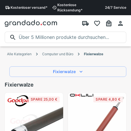
Kostenlose
Kostenloser
versand
*
24/7 Service
Rücksendung
*
Alle Kategorien
Computer und Büro
Fixierwalze
Fixierwalze
Fixierwalze
SPARE 25,00 €
SPARE 4,80 €