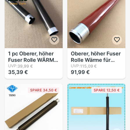
56AA53061
1 pc Oberer, höher
Oberer, höher Fuser
Fuser Rolle WÄRME
Rolle Wärme für
Rolle für Samsung
UVP:
Xerox DC 240 242
UVP:
39,99 €
115,09 €
35,39 €
91,99 €
ML 1510 1610 1640
250 252 260 WC
1710 1750 SCX
7655 7665 7675
4200 4216 4216F
7755 7765 7775
SPARE 34,50 €
SPARE 12,50 €
4300 4521 4521F
DCC 6550 7500
ML1640
7550 6500 5065
5500 7600