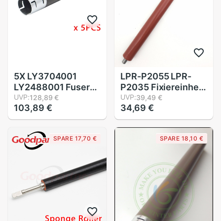
5X LY3704001
LPR-P2055 LPR-
LY2488001 Fuser
P2035 Fixiereinheit
Oberen Wärme
UVP:
Druckrolle Untere
UVP:
128,89 €
39,49 €
103,89 €
34,69 €
Rolle für Bruder
Rolle für HP 2035
DCP 7055 7057
2055 P2035 P2055
7060 HL 2130 2132
Profi 400 M401
SPARE 17,70 €
SPARE 18,10 €
2220 2230 2240
M425 M401dn
2242 2250 2270
M401N M425dn
2280