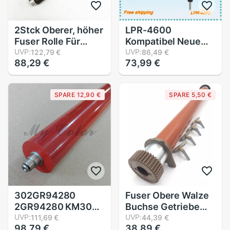
2Stck Oberer, höher
LPR-4600
Fuser Rolle Für
Kompatibel Neue
Scharf Kopierer Arm
UVP:
Niederösterreich
UVP:
122,79 €
86,49 €
88,29 €
73,99 €
350 450 351U 451U
gesleevt Rolle für
MX-M350 M450N
HP 4600
NROLT1313FCZZ
Druckerfixierstation
SPARE 12,90 €
SPARE 5,50 €
Wärme Rolle Heißer
Druckrolle
Rolle
302GR94280
Fuser Obere Walze
2GR94280 KM3050
Buchse Getriebe
KM4050 KM5050
UVP:
Finger für Kyocera
UVP:
111,69 €
44,39 €
98,79 €
38,89 €
KM-3050 KM-4050
FS1028 FS1128