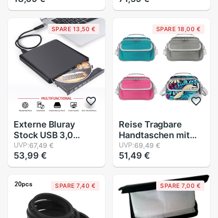
sortiert
oben Tasche
Gemeinsame
Abdeckung für 12''
SPARE 13,50 €
SPARE 18,00 €
Quadrat Gummi
Doppel LP 2LP Vinyl
Gürtel für Recorder
aufzeichnungen
Walkman DVD Stock
Externe Bluray
Reise Tragbare
Stock USB 3,0
Handtaschen mit
Optische Laufwerk
UVP:
Taschen Tragen
UVP:
67,49 €
69,49 €
53,99 €
51,49 €
Brenner Blu Strahl
fallen-abdeckung
Spieler CD / DVD
Lagerung Kasten
RW
Shulder Tasche für-
SPARE 7,40 €
SPARE 7,00 €
Cricut Freude
Maschine und
Zubehör