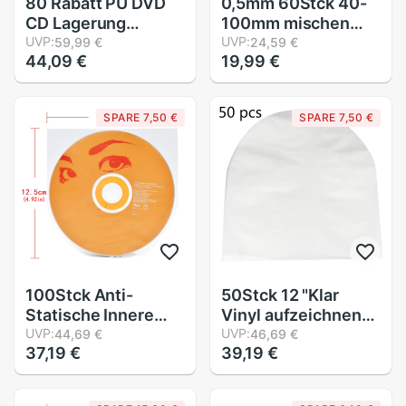
80 Rabatt PU DVD
0,5mm 60Stck 40-
CD Lagerung
100mm mischen
Tasche fallen CD
UVP:
Kassette Band
UVP:
59,99 €
24,59 €
44,09 €
19,99 €
Halfter Tragen DJ
Maschine Platz
Faux Leder fallen
Gürtel Universal-
Lagerung Inhaber
U1JA
SPARE 7,50 €
SPARE 7,50 €
Organizer
Brieftasche Kasten
für VCD DVD CD
100Stck Anti-
50Stck 12 "Klar
Statische Innere
Vinyl aufzeichnen
Ärmeln Schutzhülle
UVP:
Protecter LP
UVP:
44,69 €
46,69 €
37,19 €
39,19 €
Tasche für Vinyl LP
aufzeichnen
Aufzeichnungen
Kunststoff Taschen
DVD Disk Zubehör
Anti-statische