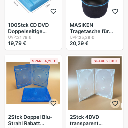
100Stck CD DVD
MASiKEN
Doppelseitige
Tragetasche für
Abdeckung
UVP:
Anker SoundCore
UVP:
21,79 €
25,29 €
19,79 €
20,29 €
Lagerung fallen PP
Mini Super-
Tasche Hülse
Tragbare Bluetooth
Umschlag Bieten
Lautsprecher Griff
SPARE 4,20 €
SPARE 2,00 €
Lagerung & Schutz
EVA fest Tasche
für Ihre CD & DVD
Halfter
Reißverschluss-
beutel Neue
2Stck Doppel Blu-
2Stck 4DVD
Strahl Rabatt
transparent