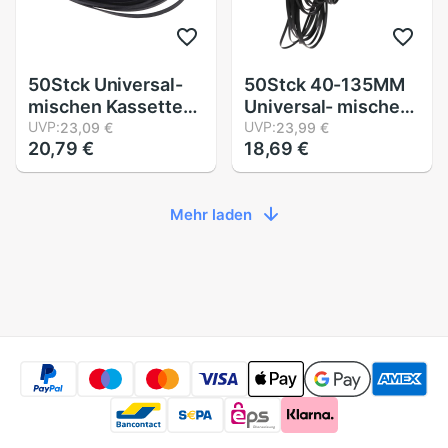
50Stck Universal-
50Stck 40-135MM
mischen Kassette
Universal- mischen
Band Maschine
UVP:
Kassette Band
UVP:
23,09 €
23,99 €
20,79 €
18,69 €
Gürtel sortiert
Maschine Gürtel
Gemeinsame Stock
sortiert
Flache Gummi
Gemeinsame Flache
Mehr laden
Gürtel für cd DVD
Gummi Gürtel für
Recorder Walkman
Recorder CD DVD
Stock 3mm Breite