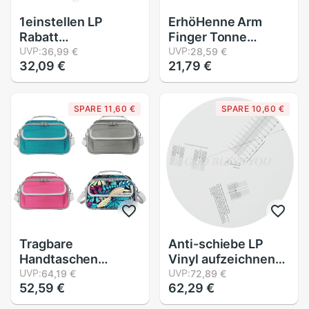
1einstellen LP
ErhöHenne Arm
Rabatt
Finger Tonne
Plattenspieler
UVP:
wählen hoch Vinyl
UVP:
36,99 €
28,59 €
32,09 €
21,79 €
Phono
LP Plattenspieler
Plattenspieler
Headshell Teil
Headshell 4
Phonographen
SPARE 11,60 €
SPARE 10,60 €
Ableitungskabel für
Zubehör für Tonarm
Plattenspieler
N7MC
Tragbare
Anti-schiebe LP
Handtaschen
Vinyl aufzeichnen
Tragen fallen
UVP:
aufsammeln
UVP:
64,19 €
72,89 €
52,59 €
62,29 €
Kasten Lagerung
Kalibrierung Platte
Shulder Tasche mit
Abstand Messgerät