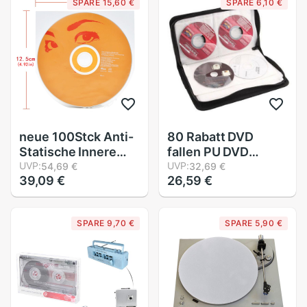
SPARE 15,60 €
SPARE 6,10 €
Bausatz J2HC
Rekord Ärmeln
X6HB
neue 100Stck Anti-
80 Rabatt DVD
Statische Innere
fallen PU DVD
Ärmeln Schutzhülle
UVP:
Lagerung CD Halfter
UVP:
54,69 €
32,69 €
39,09 €
26,59 €
Tasche für Vinyl LP
Tragen Tasche
Aufzeichnungen
Brieftasche Für VCD
DVD Disk Zubehör
fallen Kasten
SPARE 9,70 €
SPARE 5,90 €
Bausatz
Lagerung Leder
Halfter Veranstalter
a9T0