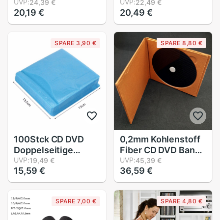
Blau/Schwarz/Blau
UVP:
Weichen Kunststoff
UVP:
24,39 €
22,49 €
20,19 €
20,49 €
Weichen Kunststoff
fallen
fallen
190X135X14mm
171X135X11MM
Halten EinfüGen/4
SPARE 3,90 €
SPARE 8,80 €
Halten
Rabatt
EinfüGen/Halten
1/2/4 Rabatt
100Stck CD DVD
0,2mm Kohlenstoff
Doppelseitige
Fiber CD DVD Band
Abdeckung
UVP:
Rabatt Stabilisator
UVP:
19,49 €
45,39 €
15,59 €
36,59 €
Lagerung fallen PP
matt Schock HiFi
Tasche Hülse
Plattenspieler Pad
Umschlag Bieten
Fach stimmen Anti-
SPARE 7,00 €
SPARE 4,80 €
Lagerung &Ampere;
schock Maschine
Schutz für Ihre CD
Spieler Basis oben