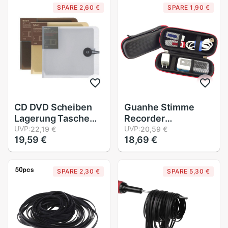
SPARE 2,60 €
SPARE 1,90 €
PC-angetrieben VR
Freude R9JB
Spielen Headset
CD DVD Scheiben
Guanhe Stimme
Lagerung Tasche
Recorder
Paket Mit Schnalle
UVP:
Kartenleser
UVP:
22,19 €
20,59 €
19,59 €
18,69 €
Verschluss
Datenkabel
Speicher 12 Stck CD
Abschluss Paket U
Tragen Kasten
Schild U Disk Digital
SPARE 2,30 €
SPARE 5,30 €
Schutzhülle für
Zubehör
Hause Liefert
Schutzhülle
Lagerung Tasche