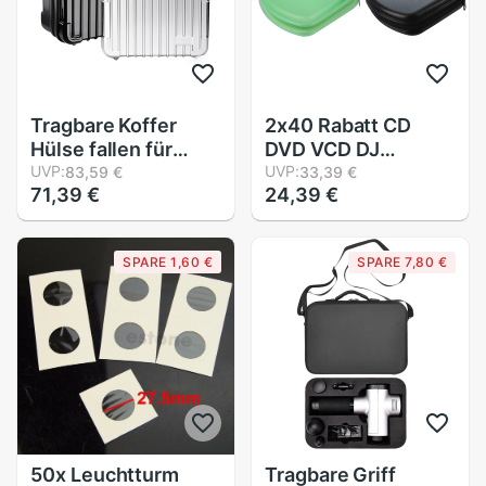
Tragbare Koffer
2x40 Rabatt CD
Hülse fallen für
DVD VCD DJ
Hyperice Hypervolt
UVP:
Lagerung Medien
UVP:
83,59 €
33,39 €
71,39 €
24,39 €
Massage Stock
Halfter Hülse fallen
Harte fallen
Harte Kasten tragen
Stoßfest Lagerung
Tasche-(grün &
SPARE 1,60 €
SPARE 7,80 €
Reise fallen
Schwarz)
(Schwarz)
50x Leuchtturm
Tragbare Griff