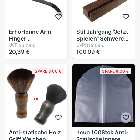
ErhöHenne Arm
Stil Jahrgang “Jetzt
Finger
Spielen” Schwere
Phonographen
UVP:
Holz Anzeige Stand
UVP:
26,29 €
115,09 €
20,39 €
100,09 €
Zubehör Metall für
Für LP Vinyl Rekord
Tonarm Headshell
Phonographen
Teil LP Vinyl
SPARE 8,00 €
SPARE 8,00 €
aufzeichnen Spieler
Anti-statische Holz
neue 100Stck Anti-
Griff Weichen
Statische Innere