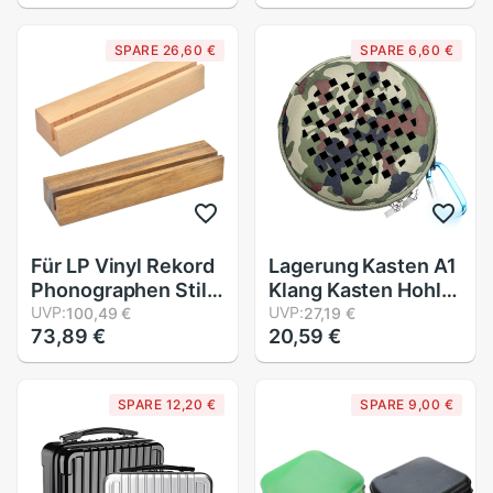
Harte fallen
Regler DDJ-SR
Stoßfest Lagerung
Leistung DJ Regler
SPARE 26,60 €
SPARE 6,60 €
Reise fallen
Durchführung
(Schwarz)
Für LP Vinyl Rekord
Lagerung Kasten A1
Phonographen Stil
Klang Kasten Hohl
Jahrgang “Jetzt
UVP:
Klang Übertragung
UVP:
100,49 €
27,19 €
73,89 €
20,59 €
Spielen” Schwere
Schutz fallen
Holz Anzeige Stand
SPARE 12,20 €
SPARE 9,00 €