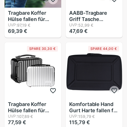
Tragbare Koffer
AABB-Tragbare
Hülse fallen für
Griff Tasche
Hyperice Hypervolt
UVP:
Schulter fallen für
UVP:
97,19 €
52,99 €
69,39 €
47,69 €
Massage Stock
Hyperice Hypervolt
Harte fallen
Faszie
Stoßfest Lagerung
Massagegerät
SPARE 30,30 €
SPARE 44,00 €
Reise fallen (Silber)
Wasserdicht Kratz
nachweisen Anti
Schock Zubehör
Tragbare Koffer
Komfortable Hand
Hülse fallen für
Gurt Harte fallen für
Hyperice Hypervolt
UVP:
Pionier DJ DDJ-SR2
UVP:
107,89 €
159,79 €
77,59 €
115,79 €
Massage Stock
Tragbare 2-Kanal