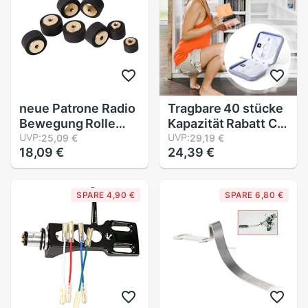
&Ampere; DVD
I7R0
neue Patrone Radio
Tragbare 40 stücke
Bewegung Rolle
Kapazität Rabatt CD
Druck Kassette
UVP:
DVD Brieftasche
UVP:
25,09 €
29,19 €
18,09 €
24,39 €
Gürtel Rolle für
Lagerung fallen
sony-Spieler
Halfter Album Hülse
mit Organizer
SPARE 4,90 €
SPARE 6,80 €
Reißverschluss
Boxen Kasten CD-
fest tasche N0L1