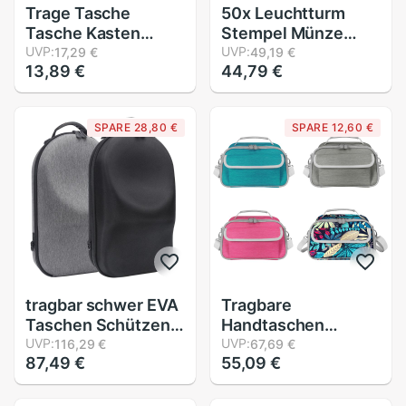
Trage Tasche
50x Leuchtturm
Tasche Kasten
Stempel Münze
fallen Für GBA SP
UVP:
Halfter Abdeckung
UVP:
17,29 €
49,19 €
13,89 €
44,79 €
Spielkonsole LX9A
fallen Lagerung 2X2
"kippen 27,5mm
SPARE 28,80 €
SPARE 12,60 €
tragbar schwer EVA
Tragbare
Taschen Schützen
Handtaschen
Abdeckung
UVP:
Tragen fallen
UVP:
116,29 €
67,69 €
87,49 €
55,09 €
Lagerung Kasten
Kasten Lagerung
Tragetasche Beutel
Shulder Tasche mit
für Oculus Riss S
Tasche für-Cricut