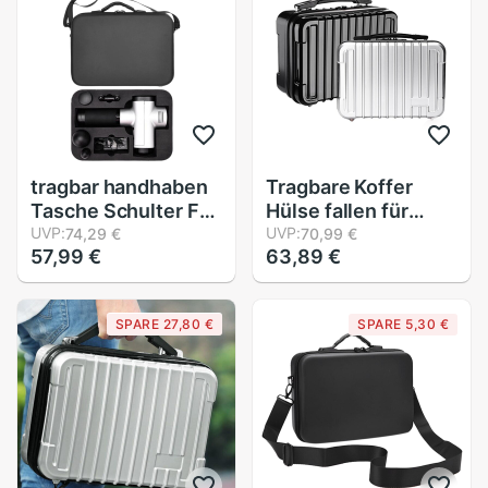
Bausatz
Schaum, schwer
Hülse Exteri
tragbar handhaben
Tragbare Koffer
Tasche Schulter Fall
Hülse fallen für
Pro Hyperice
UVP:
Hyperice Hypervolt
UVP:
74,29 €
70,99 €
57,99 €
63,89 €
Hypervolt Faszie
Massage Stock
Massagegerät
Harte fallen
wasserdicht kratzen
Stoßfest Lagerung
SPARE 27,80 €
SPARE 5,30 €
nachweisen Anti
Reise fallen
Schock Zubehör
(Schwarz)