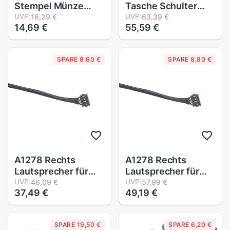
Stempel Münze
Tasche Schulter
Halfter Abdeckung
UVP:
fallen für Hyperice
UVP:
16,29 €
63,39 €
14,69 €
55,59 €
fallen Lagerung 2X2
Hypervolt Faszie
"kippen 27,5mm 7
Massagegerät
#50dropshipping
Wasserdicht Kratz
SPARE 8,60 €
SPARE 8,80 €
nachweisen Anti
Schock Zubehör
A1278 Rechts
A1278 Rechts
Lautsprecher für
Lautsprecher für
Profi Retina 13 Zoll
UVP:
Profi Retina 13 Zoll
UVP:
46,09 €
57,99 €
37,49 €
49,19 €
Mitte Jahr EMC
Mitte Jahr EMC
2366 Neue
2366 Neue
SPARE 19,50 €
SPARE 6,20 €