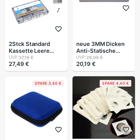
2Stck Standard
neue 3MM Dicken
Kassette Leere
Anti-Statische
Band Spieler Leere
UVP:
Fühlte Teller
UVP:
37,19 €
26,09 €
27,49 €
20,19 €
60 Minuten
Plattenspieler matt
Magnetische Audio-
Anti-Vibration
Band
Slipmat Audiophile
SPARE 3,40 €
SPARE 4,40 €
Für LP Vinyl
plattenspieler