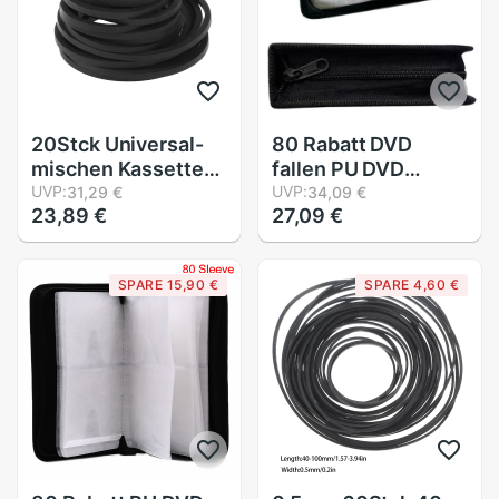
20Stck Universal-
80 Rabatt DVD
mischen Kassette
fallen PU DVD
Band Maschine
UVP:
Lagerung CD Halfter
UVP:
31,29 €
34,09 €
23,89 €
27,09 €
Gürtel sortiert
Tragen Tasche
Gemeinsame
Brieftasche fallen
Quadrat Gummi
Organizer Für VCD
SPARE 15,90 €
SPARE 4,60 €
Gürtel für Recorder
Lagerung Kasten
Walkman DVD Stock
Halfter Leder p6A5