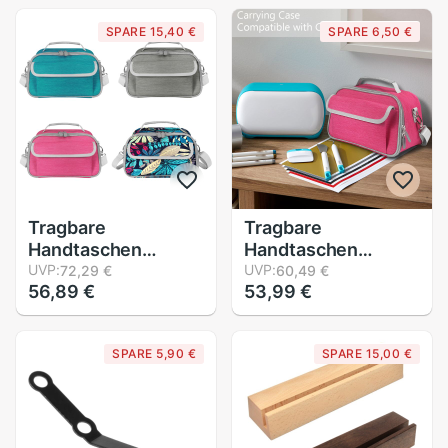
Tasche für-Cricut
Winkelmesser
SPARE 15,40 €
SPARE 6,50 €
Freude
Einstellung
Werkzeug Lineal für
Plattenspieler
Zubehör
Tragbare
Tragbare
Handtaschen
Handtaschen
Tragen fallen
UVP:
Tragen fallen
UVP:
72,29 €
60,49 €
56,89 €
53,99 €
Kasten Lagerung
Kasten Lagerung
Shulder Tasche mit
Shulder Tasche mit
Tasche für-Cricut
Tasche für-Cricut
SPARE 5,90 €
SPARE 15,00 €
Freude
Freude N0HC